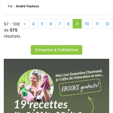
Par :
André Fauteux
«
4
5
6
7
8
9
10
11
12
97 - 108
de
575
résultats
S'inscrire à l'infolettre