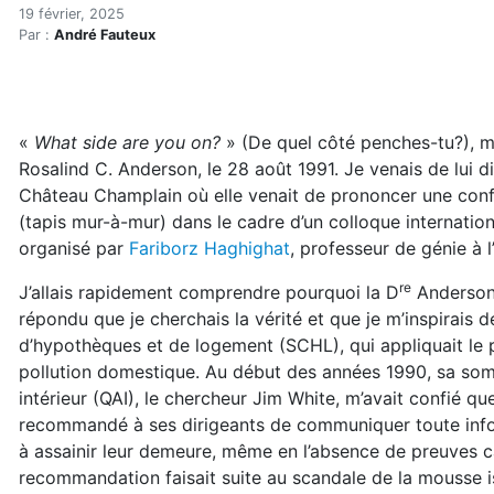
Toxicité des moquettes : p
Accueil
19 février, 2025
Par :
André Fauteux
Articles
Maisons saines
Hypersensibilités environnementales
Toxicité des moquettes : pas complètement réglée (r
«
What side are you on?
» (De quel côté penches-tu?), 
Rosalind C. Anderson, le 28 août 1991. Je venais de lui di
Château Champlain où elle venait de prononcer une conf
(tapis mur-à-mur) dans le cadre d’un colloque international
organisé par
Fariborz Haghighat
, professeur de génie à 
re
J’allais rapidement comprendre pourquoi la D
Anderson s
répondu que je cherchais la vérité et que je m’inspirais 
d’hypothèques et de logement (SCHL), qui appliquait le 
pollution domestique. Au début des années 1990, sa somm
intérieur (QAI), le chercheur Jim White, m’avait confié q
recommandé à ses dirigeants de communiquer toute info
à assainir leur demeure, même en l’absence de preuves c
recommandation faisait suite au scandale de la mousse i