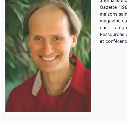
Journaliste 
Gazette (198
maisons sain
magazine can
chef. Il a é
Ressources p
et conférenc