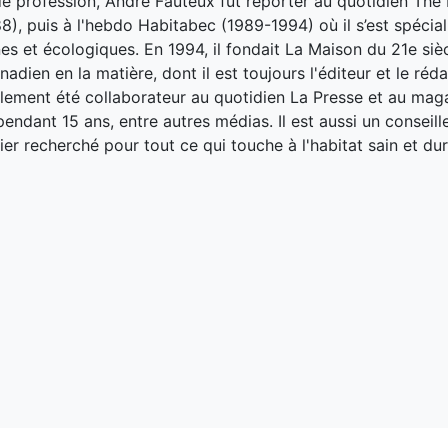
de profession, André Fauteux fut reporter au quotidien The
8), puis à l'hebdo Habitabec (1989-1994) où il s’est spécial
es et écologiques. En 1994, il fondait La Maison du 21e siè
adien en la matière, dont il est toujours l'éditeur et le réd
galement été collaborateur au quotidien La Presse et au ma
endant 15 ans, entre autres médias. Il est aussi un conseill
ier recherché pour tout ce qui touche à l'habitat sain et dur