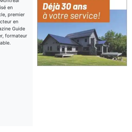
 Montreal
isé en
cle, premier
acteur en
gazine Guide
er, formateur
able.