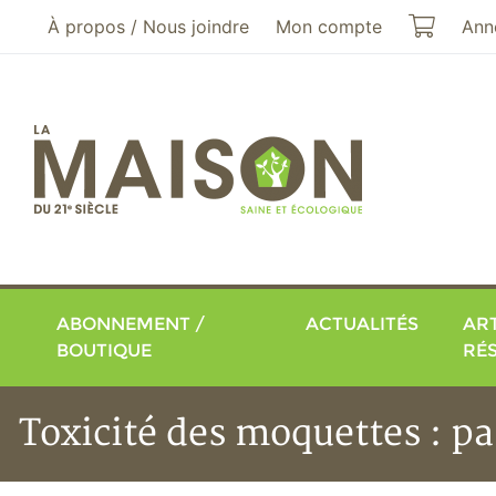
Aller au menu principal
Aller au contenu principal
Mon pa
À propos / Nous joindre
Mon compte
Ann
ABONNEMENT /
ACTUALITÉS
ART
BOUTIQUE
RÉ
Toxicité des moquettes : p