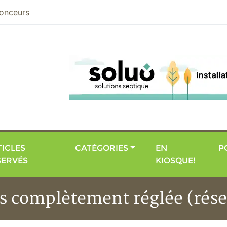
nier
onceurs
ICLES
CATÉGORIES
EN
P
SERVÉS
KIOSQUE!
as complètement réglée (rése