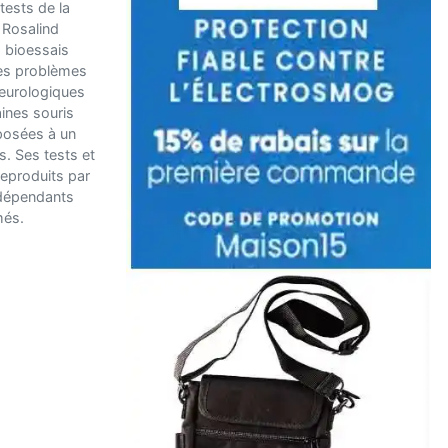
 tests de la
 Rosalind
 bioessais
es problèmes
neurologiques
ines souris
xposées à un
s. Ses tests et
reproduits par
ndépendants
és.