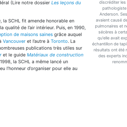
éral (Lire notre dossier
Les leçons du
discréditer les
pathologiste
Anderson. Ses
avaient causé d
80, la SCHL fit amende honorable en
pulmonaires et 
ualité de l’air intérieur. Puis, en 1990,
sécères à certa
ption de maisons saines
grâce auquel
qu'elle avait e
 à
Vancouver
et l’autre à
Toronto
. La
échantillon de tapi
ombreuses publications très utiles sur
résultats ont été 
r
et le guide
Matériaux de construction
des experts i
 1998, la SCHL a même lancé un
renomm
 eu l’honneur d’organiser pour elle au