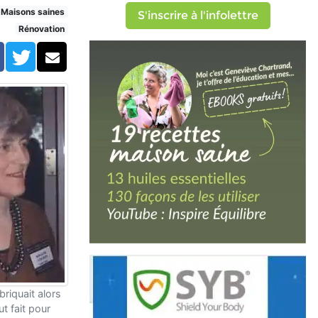
rvé)
Maisons saines
S'inscrire à l'infolettre
Rénovation
Facebook
Twitter
Courriel
riquait alors
ut fait pour