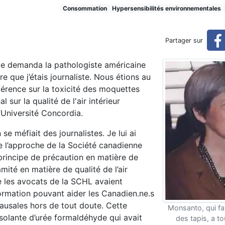
as complètement réglée (rése
Consommation
Hypersensibilités environnementales
Partager sur
éservé)
me demanda la pathologiste américaine
re que j’étais journaliste. Nous étions au
érence sur la toxicité des moquettes
 sur la qualité de l'air intérieur
l’Université Concordia.
e méfiait des journalistes. Je lui ai
de l’approche de la Société canadienne
principe de précaution en matière de
ité en matière de qualité de l’air
ue les avocats de la SCHL avaient
rmation pouvant aider les Canadien.ne.s
ausales hors de tout doute. Cette
Monsanto, qui fab
solante d’urée formaldéhyde qui avait
des tapis, a to