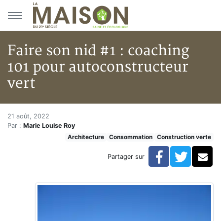
Aller au menu principal
Aller au contenu principal
Faire son nid #1 : coaching
101 pour autoconstructeur
vert
Faire son nid #1 : coaching 101
Accueil
21 août, 2022
Par :
Marie Louise Roy
Articles
Architecture
Consommation
Construction verte
Construction verte
Enveloppe du bâtiment
Facebook
Twitte
Co
Partager sur
Faire son nid #1 : coaching 101 pour autoconstructeur