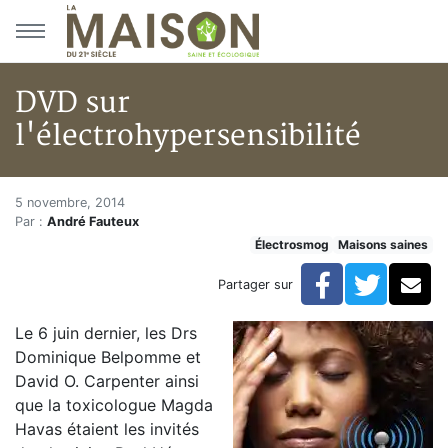
Aller au menu principal
Aller au contenu principal
DVD sur
l'électrohypersensibilité
DVD sur l'électrohypersensibil
Accueil
5 novembre, 2014
Par :
André Fauteux
Articles
Électrosmog
Maisons saines
Maisons saines
Hypersensibilités environnementales
Facebook
Twitte
Co
Partager sur
DVD sur l'électrohypersensibilité
Le 6 juin dernier, les Drs
Dominique Belpomme et
David O. Carpenter ainsi
que la toxicologue Magda
Havas étaient les invités