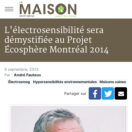
Aller au menu principal
Aller au contenu principal
L'électrosensibilité sera
démystifiée au Projet
Écosphère Montréal 2014
L'électrosensibilité sera démy
Accueil
9 septembre, 2013
Par :
André Fauteux
Articles
Électrosmog
Hypersensibilités environnementales
Maisons saines
Maisons saines
Hypersensibilités environnementales
Facebook
Twitte
Co
Partager sur
L'électrosensibilité sera démystifiée au Projet Écosp