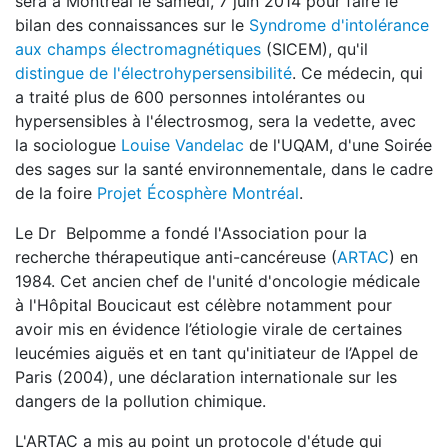
sera à Montréal le samedi, 7 juin 2014 pour faire le
bilan des connaissances sur le
Syndrome d'intolérance
aux champs électromagnétiques
(SICEM), qu'il
distingue de l'électrohypersensibilité
. Ce médecin, qui
a traité plus de 600 personnes intolérantes ou
hypersensibles à l'électrosmog, sera la vedette, avec
la sociologue
Louise Vandelac
de l'UQAM, d'une Soirée
des sages sur la santé environnementale, dans le cadre
de la foire
Projet Écosphère Montréal
.
Le Dr Belpomme a fondé l'Association pour la
recherche thérapeutique anti-cancéreuse (
ARTAC
) en
1984. Cet ancien chef de l'unité d'oncologie médicale
à l'Hôpital Boucicaut est célèbre notamment pour
avoir mis en évidence l’étiologie virale de certaines
leucémies aiguës et en tant qu'initiateur de l’Appel de
Paris (2004), une déclaration internationale sur les
dangers de la pollution chimique.
L'ARTAC a mis au point un protocole d'étude qui