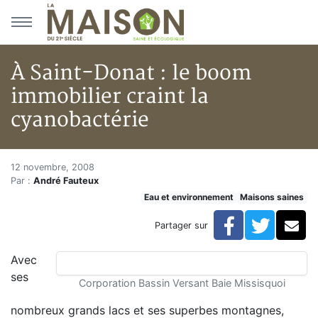
Aller au menu principal
Aller au contenu principal
À Saint-Donat : le boom
immobilier craint la
cyanobactérie
À Saint-Donat : le boom immobi
Accueil
12 novembre, 2008
Par :
André Fauteux
Articles
Eau et environnement
Maisons saines
Maisons saines
Hypersensibilités environnementales
Facebook
Twitte
Co
Partager sur
À Saint-Donat : le boom immobilier craint la cyanobac
Avec
ses
Corporation Bassin Versant Baie Missisquoi
nombreux grands lacs et ses superbes montagnes,