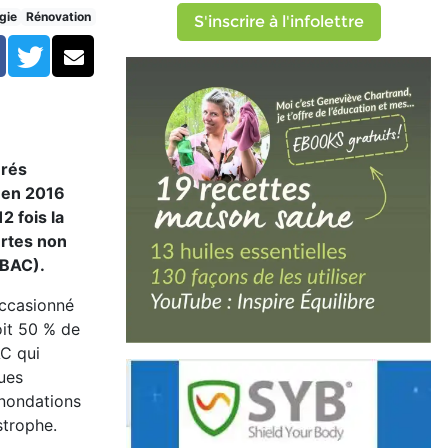
es
gie
Rénovation
S'inscrire à l'infolettre
Facebook
Twitter
Courriel
urés
t en 2016
2 fois la
ertes non
BAC).
occasionné
oit 50 % de
AC qui
rues
inondations
strophe.