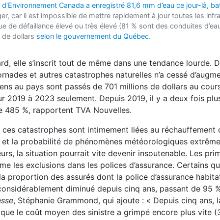
d’Environnement Canada a enregistré 81,6 mm d’eau ce jour-là, bat
er, car il est impossible de mettre rapidement à jour toutes les infr
que de défaillance élevé ou très élevé (81 % sont des conduites d’ea
s de dollars
selon le gouvernement du Québec
.
d, elle s’inscrit tout de même dans une tendance lourde. D
ornades et autres catastrophes naturelles n’a cessé d’augm
s au pays sont passés de 701 millions de dollars au cours
r 2019 à 2023 seulement. Depuis 2019, il y a deux fois plu
e 485 %, rapportent TVA Nouvelles.
, ces catastrophes sont intimement liées au réchauffement 
e et la probabilité de phénomènes météorologiques extrême
rs, la situation pourrait vite devenir insoutenable. Les pri
e les exclusions dans les polices d’assurance. Certains qu
a proportion des assurés dont la police d’assurance habita
 considérablement diminué depuis cinq ans, passant de 95 
esse
, Stéphanie Grammond, qui ajoute : « Depuis cinq ans, 
que le coût moyen des sinistre a grimpé encore plus vite (