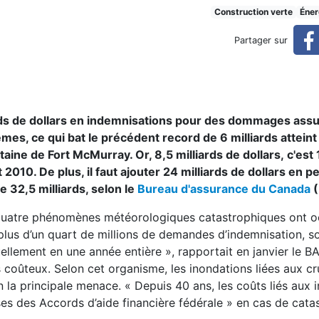
e aux changements climatiqu
Construction verte
Éner
Partager sur
ues
ards de dollars en indemnisations pour des dommages ass
s, ce qui bat le précédent record de 6 milliards attein
aine de Fort McMurray. Or, 8,5 milliards de dollars, c'est 1
010. De plus, il faut ajouter 24 milliards de dollars en p
 32,5 milliards, selon le
Bureau d'assurance du Canada
(
 « quatre phénomènes météorologiques catastrophiques ont 
t plus d’un quart de millions de demandes d’indemnisation, s
ellement en une année entière », rapportait en janvier le B
 coûteux. Selon cet organisme, les inondations liées aux c
in la principale menace. « Depuis 40 ans, les coûts liés aux 
es des Accords d’aide financière fédérale » en cas de cata