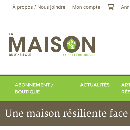
Aller au menu principal
Aller au contenu principal
Mon pa
À propos / Nous joindre
Mon compte
Ann
ABONNEMENT /
ACTUALITÉS
ART
BOUTIQUE
RÉ
Une maison résiliente fac