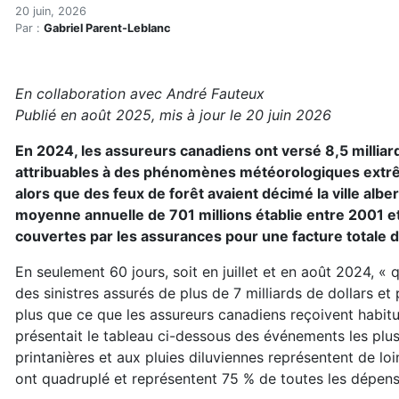
Une maison résiliente fac
Accueil
20 juin, 2026
Par :
Gabriel Parent-Leblanc
Articles
Construction verte
Enveloppe du bâtiment
En collaboration avec André Fauteux
Une maison résiliente face aux changements climatiq
Publié en août 2025, mis à jour le 20 juin 2026
En 2024, les assureurs canadiens ont versé 8,5 milli
attribuables à des phénomènes météorologiques extrême
alors que des feux de forêt avaient décimé la ville albert
moyenne annuelle de 701 millions établie entre 2001 et 2
couvertes par les assurances pour une facture totale de
En seulement 60 jours, soit en juillet et en août 2024,
des sinistres assurés de plus de 7 milliards de dollars e
plus que ce que les assureurs canadiens reçoivent habitu
présentait le tableau ci-dessous des événements les plus
printanières et aux pluies diluviennes représentent de lo
ont quadruplé et représentent 75 % de toutes les dépens