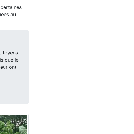
 certaines
iées au
citoyens
is que le
leur ont