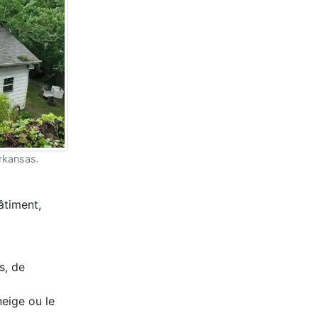
rkansas.
âtiment,
s, de
neige ou le