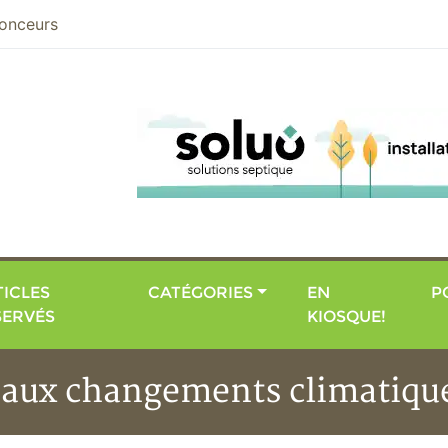
nier
onceurs
ICLES
CATÉGORIES
EN
P
SERVÉS
KIOSQUE!
e aux changements climatiqu