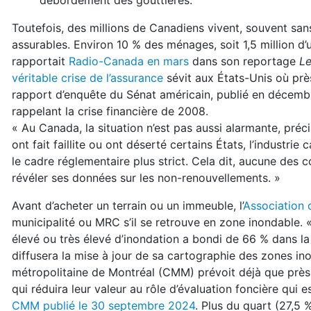
débordement des gouttières.
Toutefois, des millions de Canadiens vivent, souvent san
assurables. Environ 10 % des ménages, soit 1,5 million d’
rapportait
Radio-Canada en mars
dans son reportage
Le
véritable crise de l’assurance
sévit aux États-Unis où près
rapport d’enquête du Sénat américain, publié en décembre
rappelant la crise financière de 2008.
« Au Canada, la situation n’est pas aussi alarmante, pré
ont fait faillite ou ont déserté certains États, l’industri
le cadre réglementaire plus strict. Cela dit, aucune de
révéler ses données sur les non-renouvellements. »
Avant d’acheter un terrain ou un immeuble, l’
Association 
municipalité ou MRC s’il se retrouve en zone inondable.
élevé ou très élevé d’inondation a bondi de 66 % dans l
diffusera la mise à jour de sa cartographie des zones i
métropolitaine de Montréal (CMM) prévoit déjà que près
qui réduira leur valeur au rôle d’évaluation foncière qui 
CMM publié le 30 septembre 2024
. Plus du quart (27,5 