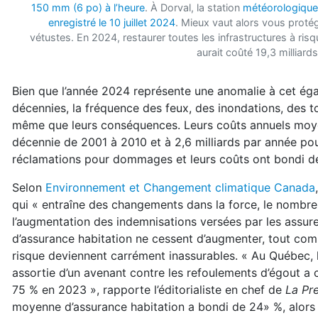
150 mm (6 po) à l’heure
. À Dorval, la station
météorologique 
enregistré le 10 juillet 2024
. Mieux vaut alors vous protég
vétustes. En 2024, restaurer toutes les infrastructures à ris
aurait coûté 19,3 milliard
Bien que l’année 2024 représente une anomalie à cet égar
décennies, la fréquence des feux, des inondations, des t
même que leurs conséquences. Leurs coûts annuels moyen
décennie de 2001 à 2010 et à 2,6 milliards par année pou
réclamations pour dommages et leurs coûts ont bondi d
Selon
Environnement et Changement climatique Canada
qui « entraîne des changements dans la force, le nombr
l’augmentation des indemnisations versées par les assureu
d’assurance habitation ne cessent d’augmenter, tout comm
risque deviennent carrément inassurables. « Au Québec, l
assortie d’un avenant contre les refoulements d’égout a
75 % en 2023 », rapporte l’éditorialiste en chef de
La Pr
moyenne d’assurance habitation a bondi de 24» %, alors 