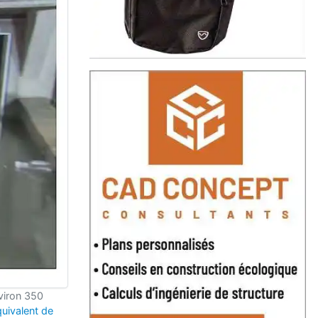
nviron 350
quivalent de