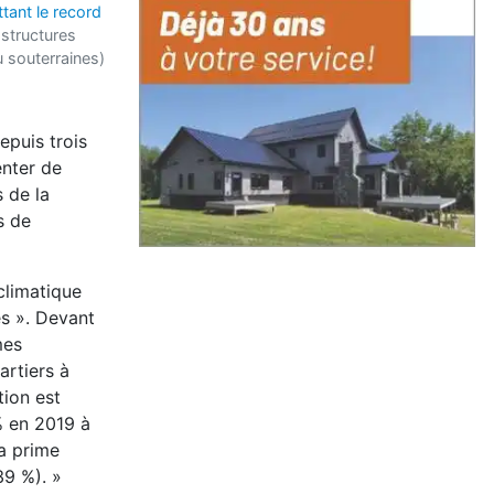
tant le record
astructures
u souterraines)
epuis trois
enter de
 de la
s de
climatique
s ». Devant
mes
artiers à
tion est
% en 2019 à
la prime
39 %). »