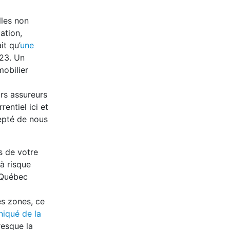
lles non
ation,
it qu’
une
023. Un
mobilier
urs assureurs
rentiel ici et
epté de nous
s de votre
à risque
 Québec
s zones, ce
iqué de la
resque la