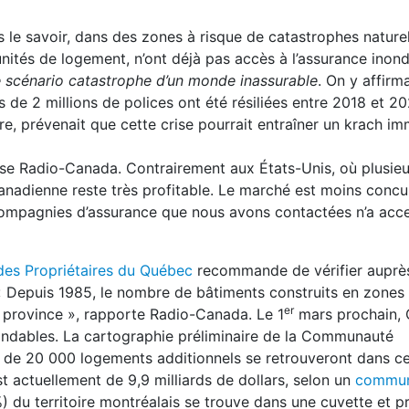
s le savoir, dans des zones à risque de catastrophes nature
unités de logement, n’ont déjà pas accès à l’assurance inond
 scénario catastrophe d’un monde inassurable
. On y affirma
 de 2 millions de polices ont été résiliées entre 2018 et 2
, prévenait que cette crise pourrait entraîner un krach im
cise Radio-Canada. Contrairement aux États-Unis, où plusie
e canadienne reste très profitable. Le marché est moins concur
s compagnies d’assurance que nous avons contactées n’a acc
des Propriétaires du Québec
recommande de vérifier auprè
 « Depuis 1985, le nombre de bâtiments construits en zones 
er
a province », rapporte Radio-Canada. Le 1
mars prochain,
nondables. La cartographie préliminaire de la Communauté
 de 20 000 logements additionnels se retrouveront dans ce
est actuellement de 9,9 milliards de dollars, selon un
commun
%) du territoire montréalais se trouve dans une cuvette et p