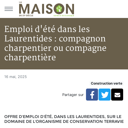
Aller au menu principal
Aller au contenu principal
Emploi d'été dans les
Laurentides : compagnon
charpentier ou compagne
charpentière
Emploi d'été dans les Laurent
Accueil
16 mai, 2025
Construction verte
Articles
Construction verte
Facebook
Twitte
Co
Partager sur
Enveloppe du bâtiment
Emploi d'été dans les Laurentides : compagnon char
OFFRE D'EMPLOI D'ÉTÉ, DANS LES LAURENTIDES, SUR LE
DOMAINE DE L'ORGANISME DE CONSERVATION TERRAVIE