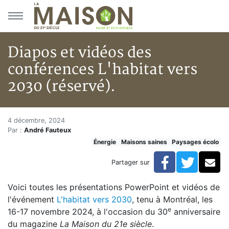
Aller au menu principal
Aller au contenu principal
Diapos et vidéos des
conférences L'habitat vers
2030 (réservé).
Diapos et vidéos des conférence
Accueil
4 décembre, 2024
Par :
André Fauteux
Articles
Énergie
Maisons saines
Paysages écolo
Maisons saines
Hypersensibilités environnementales
Facebook
Twitte
Co
Partager sur
Diapos et vidéos des conférences L'habitat vers 2030
Voici toutes les présentations PowerPoint et vidéos de
l'événement
L'habitat vers 2030
, tenu à Montréal, les
e
16-17 novembre 2024, à l'occasion du 30
anniversaire
du magazine
La Maison du 21e siècle
.