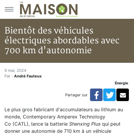
Aller au menu principal
Aller au contenu principal
Bientôt des véhicules
électriques abordables avec
700 km d'autonomie
Bientôt des véhicules électri
Accueil
9 mai, 2024
Par :
André Fauteux
Articles
Énergie
Énergie
Chauffage
Facebook
Twitte
Co
Partager sur
Bientôt des véhicules électriques abordables avec 7
Le plus gros fabricant d'accumulateurs au lithium au
monde, Contemporary Amperex Technology
Co (CATL), lance la batterie
Shenxing Plus
qui peut
donner une autonomie de 710 km à un véhicule