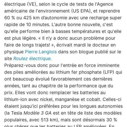
électrique (VE), selon le cycle de tests de l'Agence
américaine de l'environnement (US EPA), et reprendre
60 % ou 425 km d’autonomie avec une recharge super
rapide de 10 minutes. L'autre bonne nouvelle, c'est
qu'elle performe bien à basses températures et qu'elle
est plus légère. « Il n’y a donc aucun problème pour
faire de longs trajets! », écrivait mardi le docteur en
physique
Pierre Langlois
dans son blogue publié sur le
site
Roulez électrique
.
Préparez-vous donc pour l'entrée en force imminente
des piles améliorées au lithium fer phosphate (LFP) qui
ont beaucoup évolué favorablement ces dernières
années, tant au chapitre de la performance que du
prix. Elles vont donc remplacer les batteries au
lithium-ion avec nickel, manganèse et cobalt. Celles-ci
étaient jusqu'ici préférées pour les longues autonomies
(la Tesla
Modèle 3 GA
est en tête de liste des modèles
populaires, avec 513 km), mais sont désormais 30 %
plus chères que les batteries au LFP améliorées. En