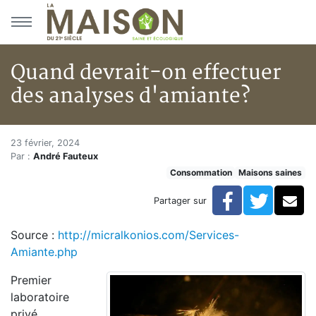
Aller au menu principal
Aller au contenu principal
Quand devrait-on effectuer
des analyses d'amiante?
Quand devrait-on effectuer de
Accueil
23 février, 2024
Par :
André Fauteux
Articles
Consommation
Maisons saines
Maisons saines
Hypersensibilités environnementales
Facebook
Twitte
Co
Partager sur
Quand devrait-on effectuer des analyses d'amiante?
Source :
http://micralkonios.com/Services-
Amiante.php
Premier
laboratoire
privé