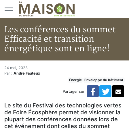
Aller au menu principal
Aller au contenu principal
Les conférences du sommet
Efficacité et transition
énergétique sont en ligne!
Les conférences du sommet Effi
Accueil
24 mai, 2023
Par :
André Fauteux
Articles
Énergie
Enveloppe du bâtiment
Énergie
Chauffage
Facebook
Twitte
Co
Partager sur
Les conférences du sommet Efficacité et transition én
Le site du Festival des technologies vertes
de Foire Écosphère permet de visionner la
plupart des conférences données lors de
cet événement dont celles du sommet