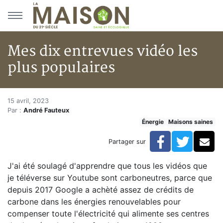
Aller au menu principal
Aller au contenu principal
Mes dix entrevues vidéo les
plus populaires
Mes dix entrevues vidéo les pl
Accueil
15 avril, 2023
Par :
André Fauteux
Articles
Énergie
Maisons saines
Maisons saines
Hypersensibilités environnementales
Facebook
Twitte
Co
Partager sur
Mes dix entrevues vidéo les plus populaires
J'ai été soulagé d'apprendre que tous les vidéos que
je téléverse sur Youtube sont carboneutres, parce que
depuis 2017 Google a achèté assez de crédits de
carbone dans les énergies renouvelables pour
compenser toute l'électricité qui alimente ses centres