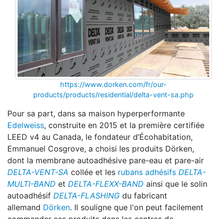
https://www.dorken.com/fr/our-
products/products/residential/delta-vent-sa.php
Pour sa part, dans sa maison hyperperformante
Edelweiss
, construite en 2015 et la première certifiée
LEED v4 au Canada, le fondateur d’Écohabitation,
Emmanuel Cosgrove, a choisi les produits Dörken,
dont la membrane autoadhésive pare-eau et pare-air
DELTA-VENT-SA
collée et les
rubans adhésifs
DELTA-
MULTI-BAND
et
DELTA-FLEXX-BAND
ainsi que le solin
autoadhésif
DELTA-FLASHING
du fabricant
allemand
Dörken
. Il souligne que l'on peut facilement