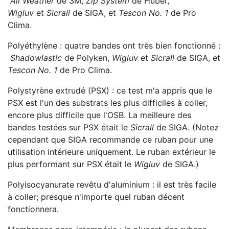
All Weather
de 3M,
Zip System
de Huber,
Wigluv
et
Sicrall
de SIGA, et
Tescon No. 1
de Pro
Clima.
Polyéthylène : quatre bandes ont très bien fonctionné :
Shadowlastic
de Polyken,
Wigluv
et
Sicrall
de SIGA, et
Tescon No. 1
de Pro Clima.
Polystyrène extrudé (PSX) : ce test m'a appris que le
PSX est l'un des substrats les plus difficiles à coller,
encore plus difficile que l'OSB. La meilleure des
bandes testées sur PSX était le
Sicrall
de SIGA. (Notez
cependant que SIGA recommande ce ruban pour une
utilisation intérieure uniquement. Le ruban extérieur le
plus performant sur PSX était le
Wigluv
de SIGA.)
Polyisocyanurate revêtu d'aluminium : il est très facile
à coller; presque n'importe quel ruban décent
fonctionnera.