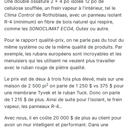
Une double ossature 2 x 4 po isolée 12 po de
cellulose soufflée, un frein vapeur à l'intérieur, tel le
Clima Control
de Rothoblaas, avec un panneau isolant
R-4 (minimum) en fibre de bois naturel qui respire,
comme les
SONOCLIMAT ECO4
,
Gutex
ou autre.
Pour le rapport qualité-prix, on ne parle pas du tout du
même système ou de la même qualité de produits. Par
exemple, les rubans européens sont incroyables et les
menuisiers qui les utilisent ne veulent plus travailler
avec le ruban rouge de piètre qualité.
Le prix est de deux à trois fois plus élevé, mais sur une
2
maison de 2 500 pi
on parle de 1 250 $ vs 375 $ pour
une membrane Tyvek et le ruban Tuck. Donc on parle
de 1 215 $ de plus. Ainsi de suite pour l'isolant, le frein
vapeur, les panneaux R-4...
Avec nous, il en coûte 20 000 $ de plus au client pour
avoir un mur intelligent et performant. Dans une