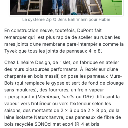
Le système Zip © Jens Behrmann pour Huber
En construction neuve, toutefois, DuPont fait
remarquer qu’il est plus rapide de sceller au ruban les
rares joints d’une membrane pare-intempérie comme la
Tyvek que tous les joints de panneaux 4’ x 8’.
Chez Linéaire Design, de l’Islet, on fabrique en atelier
des murs biosourcés performants. À l’extérieur d’une
charpente en bois massif, on pose les panneaux Murs-
Bois (qui remplace le gypse et sert de fond de clouage
sans moulures), des fourrures, un frein-vapeur
« perspirant » (
Membrain
,
Intello
ou
DB+
) diffusant la
vapeur vers l’intérieur ou vers l’extérieur selon les
saisons, des montants de 2 x 6 ou de 2 x 8 po, de la
laine isolante Naturchanvre, des panneaux de fibre de
bois recyclée SONOclimat eco4 (R-4 et bris