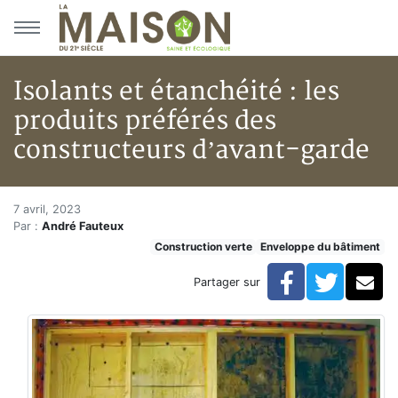
Aller au menu principal
Aller au contenu principal
Isolants et étanchéité : les
produits préférés des
constructeurs d’avant-garde
Isolants et étanchéité : les pr
Accueil
7 avril, 2023
Par :
André Fauteux
Articles
Construction verte
Enveloppe du bâtiment
Construction verte
Enveloppe du bâtiment
Facebook
Twitte
Co
Partager sur
Isolants et étanchéité : les produits préférés des con