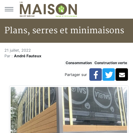
Aller au menu principal
Aller au contenu principal
Plans, serres et minimaisons
Plans, serres et minimaisons
Accueil
21 juillet, 2022
Par :
André Fauteux
Articles
Consommation
Construction verte
Construction verte
Enveloppe du bâtiment
Facebook
Twitte
Co
Partager sur
Plans, serres et minimaisons