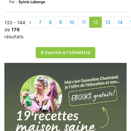
Par :
Sylvie Laberge
«
7
8
9
10
11
12
13
14
133 - 144
de
176
résultats
S'inscrire à l'infolettre