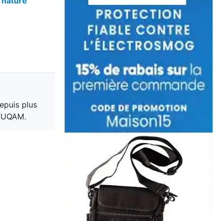
 nature
epuis plus
l’UQAM.