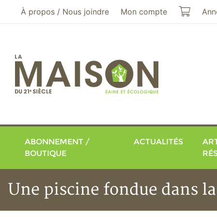
Aller au menu principal
Aller au contenu principal
Mon pa
À propos / Nous joindre
Mon compte
Ann
ABONNEMENT /
ACTUALITÉS
ART
BOUTIQUE
RÉ
Une piscine fondue dans la