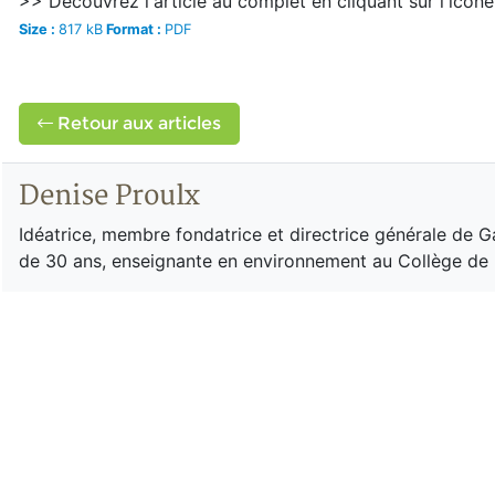
>> Découvrez l'article au complet en cliquant sur l'icô
Size :
817 kB
Format :
PDF
Retour aux articles
Denise Proulx
Idéatrice, membre fondatrice et directrice générale de G
de 30 ans, enseignante en environnement au Collège de R