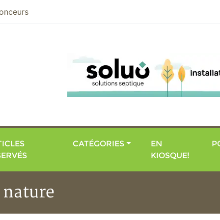
nier
onceurs
ICLES
CATÉGORIES
EN
P
SERVÉS
KIOSQUE!
 nature