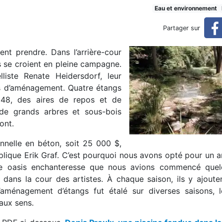
 nature
Eau et environnement
Partager sur
sent prendre. Dans l’arrière-cour
ls se croient en pleine campagne.
lliste Renate Heidersdorf, leur
ées d’aménagement. Quatre étangs
 48, des aires de repos et de
 de grands arbres et sous-bois
ont.
onnelle en béton, soit 25 000 $,
explique Erik Graf. C’est pourquoi nous avons opté pour u
tte oasis enchanteresse que nous avions commencé que
 dans la cour des artistes. À chaque saison, ils y ajoute
’aménagement d’étangs fut étalé sur diverses saisons, 
 aux sens.