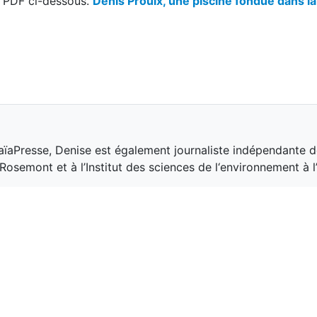
ne PDF ci-dessous.
Denis Proulx, une piscine fondue dans la
aïaPresse, Denise est également journaliste indépendante d
osemont et à l’Institut des sciences de l‘environnement à 