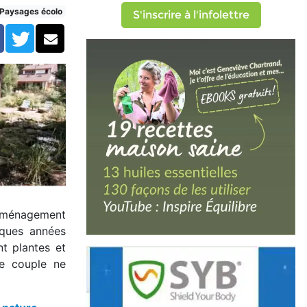
Paysages écolo
S'inscrire à l'infolettre
Facebook
Twitter
Courriel
n aménagement
lques années
nt plantes et
le couple ne