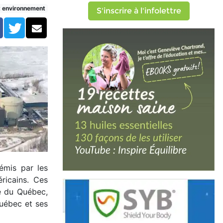
t environnement
S'inscrire à l'infolettre
Facebook
Twitter
Courriel
 émis par les
ricains. Ces
e du Québec,
Québec et ses