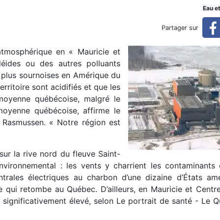
ppement de l’Amérique
Eau e
Partager sur
 atmosphérique en « Mauricie et
éides ou des autres polluants
es plus sournoises en Amérique du
rritoire sont acidifiés et que les
moyenne québécoise, malgré le
oyenne québécoise, affirme le
k Rasmussen. « Notre région est
r la rive nord du fleuve Saint-
environnemental : les vents y charrient les contaminants
trales électriques au charbon d’une dizaine d’États amé
 qui retombe au Québec. D’ailleurs, en Mauricie et Centr
 significativement élevé, selon Le portrait de santé - Le 