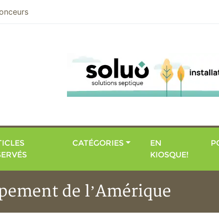
nier
onceurs
ICLES
CATÉGORIES
EN
P
SERVÉS
KIOSQUE!
ppement de l’Amérique