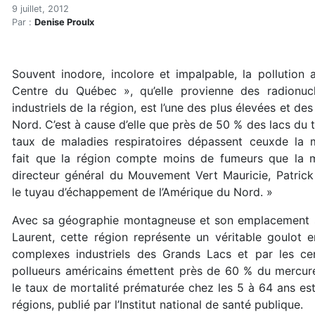
La Mauricie, tuyau d’écha
Accueil
9 juillet, 2012
Par :
Denise Proulx
Articles
Eau et environnement
Eau et environnement
Souvent inodore, incolore et impalpable, la pollution
La Mauricie, tuyau d’échappement de l’Amérique
Centre du Québec », qu’elle provienne des radionucl
industriels de la région, est l’une des plus élevées et d
Nord. C’est à cause d’elle que près de 50 % des lacs du te
taux de maladies respiratoires dépassent ceuxde la 
fait que la région compte moins de fumeurs que la m
directeur général du Mouvement Vert Mauricie, Patric
le tuyau d’échappement de l’Amérique du Nord. »
Avec sa géographie montagneuse et son emplacement su
Laurent, cette région représente un véritable goulot 
complexes industriels des Grands Lacs et par les cen
pollueurs américains émettent près de 60 % du mercure
le taux de mortalité prématurée chez les 5 à 64 ans est
régions, publié par l’Institut national de santé publique.