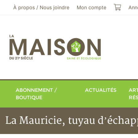
Aller au menu principal
Aller au contenu principal
Mon pa
À propos / Nous joindre
Mon compte
Ann
ABONNEMENT /
ACTUALITÉS
ART
BOUTIQUE
RÉ
La Mauricie, tuyau d’écha