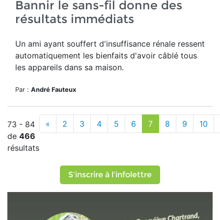
Bannir le sans-fil donne des
résultats immédiats
Un ami ayant souffert d'insuffisance rénale ressent
automatiquement les bienfaits d'avoir câblé tous
les appareils dans sa maison.
Par :
André Fauteux
«
2
3
4
5
6
7
8
9
10
73 - 84
de
466
résultats
S'inscrire à l'infolettre