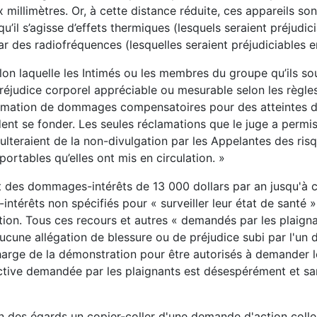
 millimètres. Or, à cette distance réduite, ces appareils son
u’il s’agisse d’effets thermiques (lesquels seraient préjudic
r des radiofréquences (lesquelles seraient préjudiciables en
lon laquelle les Intimés ou les membres du groupe qu’ils so
réjudice corporel appréciable ou mesurable selon les règle
éclamation de dommages compensatoires pour des atteintes 
endent se fonder. Les seules réclamations que le juge a permi
ulteraient de la non-divulgation par les Appelantes des ris
ortables qu’elles ont mis en circulation. »
 des dommages-intérêts de 13 000 dollars par an jusqu'à c
térêts non spécifiés pour « surveiller leur état de santé »
tion. Tous ces recours et autres « demandés par les plaign
a aucune allégation de blessure ou de préjudice subi par l'un 
charge de la démonstration pour être autorisés à demander 
tive demandée par les plaignants est désespérément et sa
bien des égards un copier-coller d'une demande d'action colle