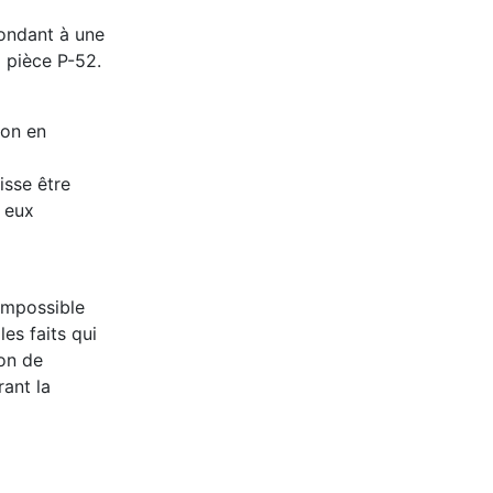
pondant à une
 pièce P-52.
ion en
isse être
r eux
 impossible
es faits qui
ion de
rant la