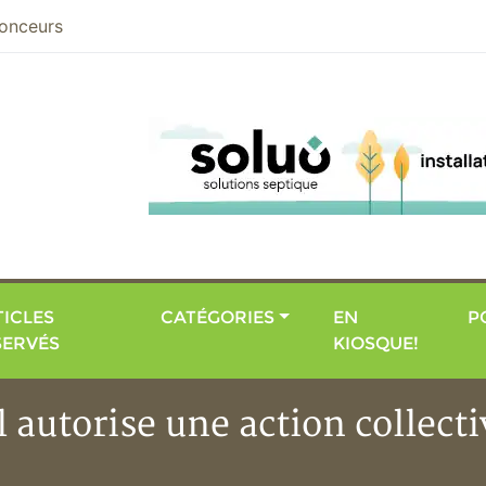
nier
onceurs
ICLES
CATÉGORIES
EN
P
SERVÉS
KIOSQUE!
 autorise une action collecti