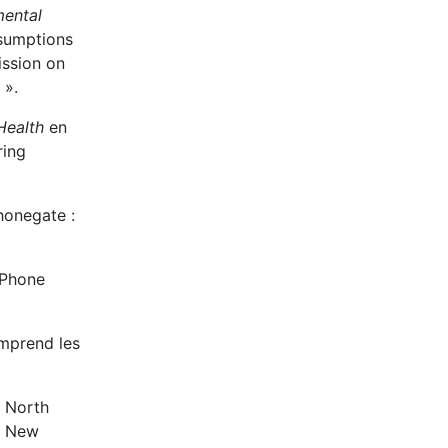
mental
ssumptions
ission on
 ».
 Health
en
ring
honegate :
IPhone
mprend les
à North
u New