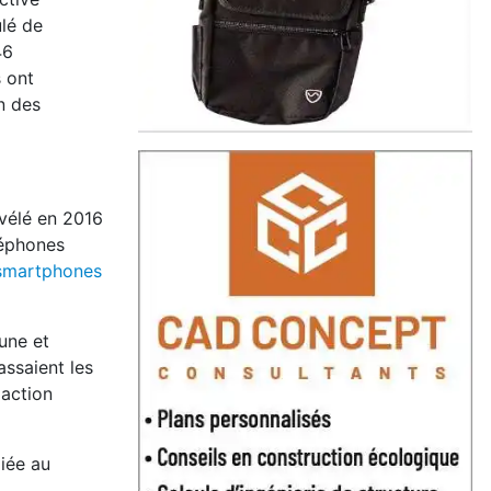
ulé de
46
 ont
n des
révélé en 2016
léphones
smartphones
une et
assaient les
 action
liée au