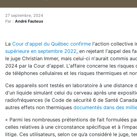
Phonegate : la Cour d'appe
Accueil
27 septembre, 2024
Par :
André Fauteux
Articles
Actualités
Phonegate : la Cour d'appel autorise une action coll
La
Cour d'appel du Québec confirme
l'action collective 
supérieure en septembre 2022
, en rejetant l'appel des 
le juge Christian Immer, mais celui-ci n'aurait commis au
2024 par la Cour d'appel. L'affaire concerne les risques
de téléphones cellulaires et les risques thermiques et no
Ces appareils sont testés en laboratoire à une distance
d'un liquide simulant celui du cerveau après une expositi
radiofréquences (le Code de sécurité 6 de Santé Canada)
autres effets non thermiques
documentés dans des millie
« Parmi les nombreuses prétentions de fait formulées par
celles relatives à une circonstance spécifique et à l’impac
litige. Ces utilisateurs, selon ce qu’a considéré le juge,