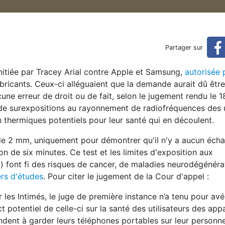
l autorise une action collec
Partager sur
ective contre Apple et Samsung
initiée par Tracey Arial contre Apple et Samsung,
autorisée 
fabricants. Ceux-ci alléguaient que la demande aurait dû êtr
cune erreur de droit ou de fait, selon le jugement rendu le
 de surexpositions au rayonnement de radiofréquences des u
n thermiques potentiels pour leur santé qui en découlent.
 de 2 mm, uniquement pour démontrer qu'il n'y a aucun éch
on de six minutes. Ce test et les limites d'exposition aux
 font fi des risques de cancer, de maladies neurodégénéra
rs d'études
. Pour citer le jugement de la Cour d'appel :
 les Intimés, le juge de première instance n’a tenu pour av
t potentiel de celle-ci sur la santé des utilisateurs des appa
 tendent à garder leurs téléphones portables sur leur personn