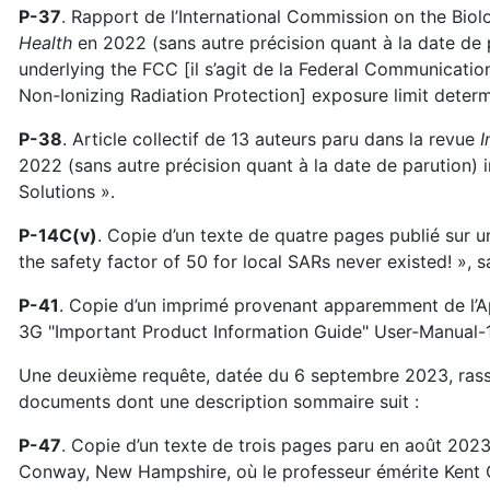
P-37
. Rapport de l’International Commission on the Biol
Health
en 2022 (sans autre précision quant à la date de p
underlying the FCC [il s’agit de la Federal Communicatio
Non-Ionizing Radiation Protection] exposure limit determi
P-38
. Article collectif de 13 auteurs paru dans la revue
I
2022 (sans autre précision quant à la date de parution) i
Solutions ».
P-14C(v)
. Copie d’un texte de quatre pages publié sur u
the safety factor of 50 for local SARs never existed! », 
P-41
. Copie d’un imprimé provenant apparemment de l’Ap
3G "Important Product Information Guide" User-Manual-
Une deuxième requête, datée du 6 septembre 2023, ras
documents dont une description sommaire suit :
P-47
. Copie d’un texte de trois pages paru en août 2023 
Conway, New Hampshire, où le professeur émérite Kent