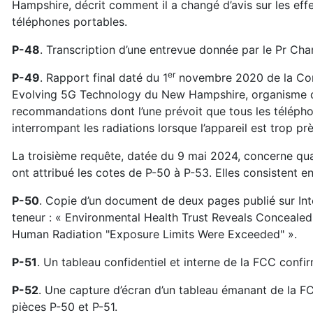
Hampshire, décrit comment il a changé d’avis sur les effet
téléphones portables.
P-48
. Transcription d’une entrevue donnée par le Pr Cha
er
P-49
. Rapport final daté du 1
novembre 2020 de la Comm
Evolving 5G Technology du New Hampshire, organisme don
recommandations dont l’une prévoit que tous les téléphon
interrompant les radiations lorsque l’appareil est trop pr
La troisième requête, datée du 9 mai 2024, concerne qua
ont attribué les cotes de P-50 à P-53. Elles consistent e
P-50
. Copie d’un document de deux pages publié sur Inte
teneur : « Environmental Health Trust Reveals Conceal
Human Radiation "Exposure Limits Were Exceeded" ».
P-51
. Un tableau confidentiel et interne de la FCC confi
P-52
. Une capture d’écran d’un tableau émanant de la FC
pièces P-50 et P-51.