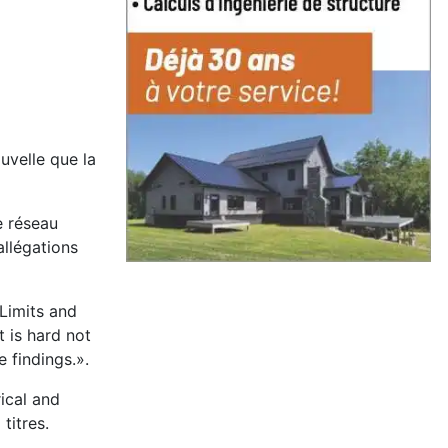
uvelle que la
e réseau
allégations
 Limits and
 is hard not
 findings.».
ical and
titres.