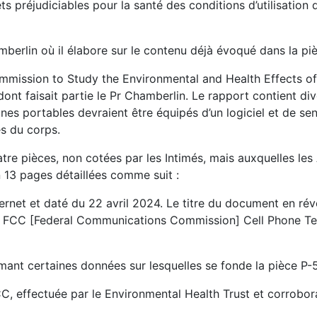
s préjudiciables pour la santé des conditions d’utilisation 
mberlin où il élabore sur le contenu déjà évoqué dans la pi
ission to Study the Environmental and Health Effects of
t faisait partie le Pr Chamberlin. Le rapport contient div
es portables devraient être équipés d’un logiciel et de se
ès du corps.
tre pièces, non cotées par les Intimés, mais auxquelles les
n 13 pages détaillées comme suit :
rnet et daté du 22 avril 2024. Le titre du document en révè
ed FCC [Federal Communications Commission] Cell Phone T
rmant certaines données sur lesquelles se fonde la pièce P-
C, effectuée par le Environmental Health Trust et corrobor