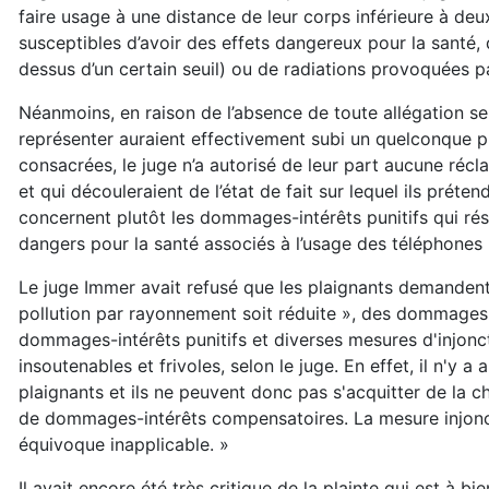
faire usage à une distance de leur corps inférieure à deux
susceptibles d’avoir des effets dangereux pour la santé, q
dessus d’un certain seuil) ou de radiations provoquées pa
Néanmoins, en raison de l’absence de toute allégation se
représenter auraient effectivement subi un quelconque p
consacrées, le juge n’a autorisé de leur part aucune r
et qui découleraient de l’état de fait sur lequel ils prét
concernent plutôt les dommages-intérêts punitifs qui rés
dangers pour la santé associés à l’usage des téléphones p
Le juge Immer avait refusé que les plaignants demandent
pollution par rayonnement soit réduite », des dommages-in
dommages-intérêts punitifs et diverses mesures d'injonc
insoutenables et frivoles, selon le juge. En effet, il n'y 
plaignants et ils ne peuvent donc pas s'acquitter de la 
de dommages-intérêts compensatoires. La mesure injonc
équivoque inapplicable. »
Il avait encore été très critique de la plainte qui est à 