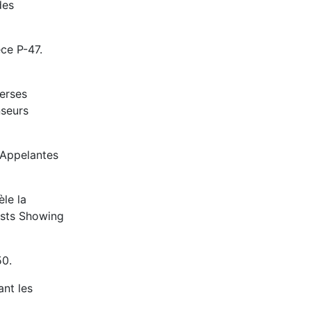
des
èce P-47.
erses
nseurs
 Appelantes
le la
ests Showing
50.
ant les