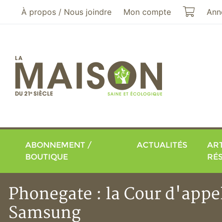
Aller au menu principal
Aller au contenu principal
Mon pa
À propos / Nous joindre
Mon compte
Ann
ABONNEMENT /
ACTUALITÉS
ART
BOUTIQUE
RÉ
Phonegate : la Cour d'appel
Samsung