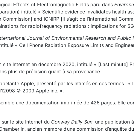
ogical Effects of Electromagnetic Fields paru dans
Environ
arution) intitulé « Scientific evidence invalidates health a
n Commission] and ICNIRP [il s’agit de l’International Comm
nations for radiofrequency radiations : implications for 5G
nternational Journal of Environmental Research and Public
ntitulé
« Cell Phone Radiation Exposure Limits and Enginee
n site Internet en décembre 2020, intitulé « [Last minute] P
sans plus de précision quant à sa provenance.
pelante Apple, présenté par les Intimés en ces termes : « 
112098 © 2009 Apple inc. ».
semble une documentation imprimée de 426 pages. Elle co
sur le site Internet du
Conway Daily Sun
, une publication 
 Chamberlin, ancien membre d’une commission d’enquête d