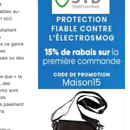
t
iables au-
 soi).
uhaitent
s
de ce genre
ses
ques ou des
e que « la
, des
ants sont
des
le paiement
ns
ctive