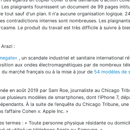
« Les plaignants fournissent un document de 99 pages intit
e tout sauf d'un plan. Il n'a aucune organisation logique. 2
es contradictions internes sont nombreuses. Les plaignants
sme. Le produit du travail est très difficile à suivre à bie
Arazi :
onegate«
, un scandale industriel et sanitaire international 
osition aux ondes électromagnétiques par de nombreux té
t du marché français ou à la mise à jour de
54 modèles de 
ée en août 2019 par Sam Roe, journaliste au Chicago Trib
é que plusieurs modèles de smartphones, dont l’iPhone 7, dép
dépendants. À la suite de l’enquête du Chicago Tribune, une
 l’affaire Cohen v. Apple Inc. »
ces termes : « Toute personne physique résidante ou domici
oué et utilisé un téléphone Apple ou Samsung. »