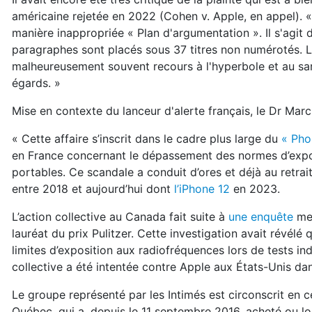
américaine rejetée en 2022 (Cohen v. Apple, en appel). 
manière inappropriée « Plan d'argumentation ». Il s'agit d
paragraphes sont placés sous 37 titres non numérotés. L
malheureusement souvent recours à l'hyperbole et au sarca
égards. »
Mise en contexte du lanceur d'alerte français, le Dr Marc 
« Cette affaire s’inscrit dans le cadre plus large du
« Ph
en France concernant le dépassement des normes d’exp
portables. Ce scandale a conduit d’ores et déjà au retrai
entre 2018 et aujourd’hui dont
l’iPhone 12
en 2023.
L’action collective au Canada fait suite à
une enquête
men
lauréat du prix Pulitzer. Cette investigation avait révél
limites d’exposition aux radiofréquences lors de tests in
collective a été intentée contre Apple aux États-Unis dans
Le groupe représenté par les Intimés est circonscrit en 
Québec, qui a, depuis le 11 septembre 2016, acheté ou l