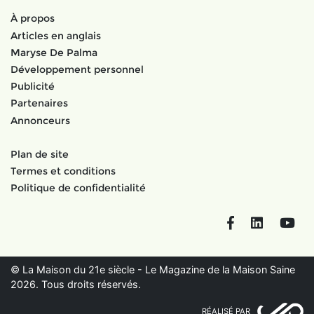
À propos
Articles en anglais
Maryse De Palma
Développement personnel
Publicité
Partenaires
Annonceurs
Plan de site
Termes et conditions
Politique de confidentialité
Facebook
LinkedIn
You
© La Maison du 21e siècle - Le Magazine de la Maison Saine
2026. Tous droits réservés.
RÉALISÉ PAR