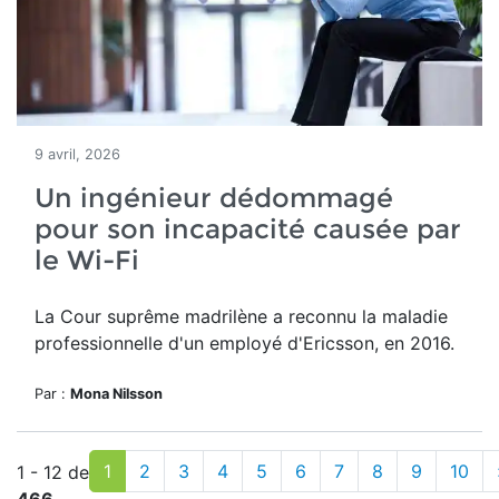
9 avril, 2026
Un ingénieur dédommagé
pour son incapacité causée par
le Wi-Fi
La Cour suprême madrilène a reconnu la maladie
professionnelle d'un employé d'Ericsson, en 2016.
Par :
Mona Nilsson
1
2
3
4
5
6
7
8
9
10
1 - 12 de