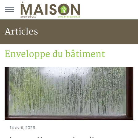
Aller au menu principal
Aller au contenu principal
Articles
Enveloppe du bâtiment
Accueil
Articles
Construction verte
Enveloppe du bâtiment
14 avril, 2026