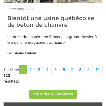
1 novembre, 2024
Bientôt une usine québécoise
de béton de chanvre
Le buzz du chanvre en France, un grand dossier à
lire dans le magazine
L'actualité
.
Par :
André Fauteux
1
2
3
4
5
6
7
8
9
10
1 - 12 de
122
résultats
S'inscrire à l'infolettre