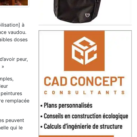
lisation] à
ence vaudou.
aibles doses
d’avoir peur,
 »
imples,
leur
 peintures
tre remplacée
ues peuvent
lle qui le