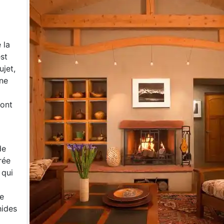
 la
st
ujet,
ne
 ont
de
rée
, qui
ne
hides