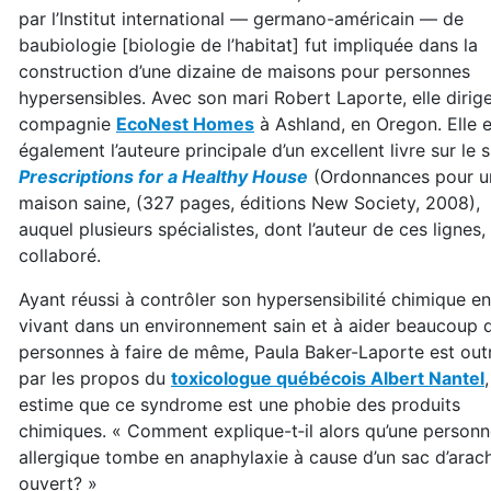
par l’Institut international — germano-américain — de
baubiologie [biologie de l’habitat] fut impliquée dans la
construction d’une dizaine de maisons pour personnes
hypersensibles. Avec son mari Robert Laporte, elle dirige
compagnie
EcoNest Homes
à Ashland, en Oregon. Elle e
également l’auteure principale d’un excellent livre sur le s
Prescriptions for a Healthy House
(Ordonnances pour u
maison saine, (327 pages, éditions New Society, 2008),
auquel plusieurs spécialistes, dont l’auteur de ces lignes,
collaboré.
Ayant réussi à contrôler son hypersensibilité chimique en
vivant dans un environnement sain et à aider beaucoup 
personnes à faire de même, Paula Baker-Laporte est out
par les propos du
toxicologue québécois Albert Nantel
estime que ce syndrome est une phobie des produits
chimiques. « Comment explique-t‑il alors qu’une person
allergique tombe en anaphylaxie à cause d’un sac d’arac
ouvert? »