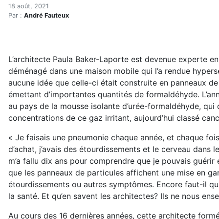
Ordonnances pour une mai
Accueil
18 août, 2021
Par :
André Fauteux
Articles
Bioconstruction
Ordonnances pour une maison saine
L’architecte Paula Baker-Laporte est devenue experte en 
déménagé dans une maison mobile qui l’a rendue hypersen
aucune idée que celle-ci était construite en panneaux de 
émettant d’importantes quantités de formaldéhyde. L’ann
au pays de la mousse isolante d’urée-formaldéhyde, qui d
concentrations de ce gaz irritant, aujourd’hui classé can
« Je faisais une pneumonie chaque année, et chaque fois
d’achat, j’avais des étourdissements et le cerveau dans le
m’a fallu dix ans pour comprendre que je pouvais guérir
que les panneaux de particules affichent une mise en ga
étourdissements ou autres symptômes. Encore faut-il que
la santé. Et qu’en savent les architectes? Ils ne nous ense
Au cours des 16 dernières années, cette architecte form