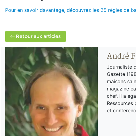
Pour en savoir davantage, découvrez les 25 règles de ba
Retour aux articles
André F
Journaliste 
Gazette (198
maisons sain
magazine can
chef. Il a é
Ressources p
et conférenc