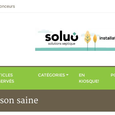
nier
onceurs
ICLES
CATÉGORIES
EN
P
SERVÉS
KIOSQUE!
son saine