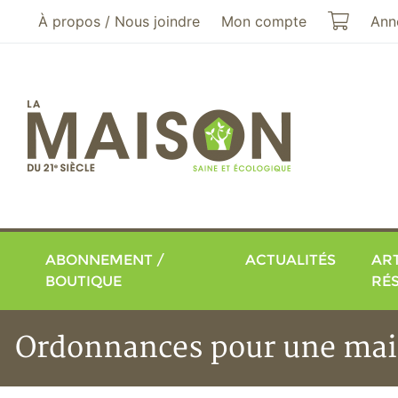
Aller au menu principal
Aller au contenu principal
Mon pa
À propos / Nous joindre
Mon compte
Ann
ABONNEMENT /
ACTUALITÉS
ART
BOUTIQUE
RÉ
Ordonnances pour une mai