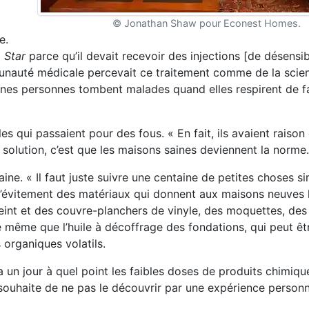
© Jonathan Shaw pour Econest Homes.
e.
 Star
parce qu’il devait recevoir des injections [de désensibi
mmunauté médicale percevait ce traitement comme de la sci
rtaines personnes tombent malades quand elles respirent de f
qui passaient pour des fous. « En fait, ils avaient raison 
 solution, c’est que les maisons saines deviennent la norme.
aine. « Il faut juste suivre une centaine de petites choses s
’évitement des matériaux qui donnent aux maisons neuves 
eint et des couvre-planchers de vinyle, des moquettes, des
e même que l’huile à décoffrage des fondations, qui peut ê
organiques volatils.
un jour à quel point les faibles doses de produits chimiq
 souhaite de ne pas le découvrir par une expérience personne