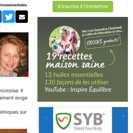
vironnementales
S'inscrire à l'infolettre
Facebook
Twitter
Courriel
ontoise. Il
nement exige
himiques sur