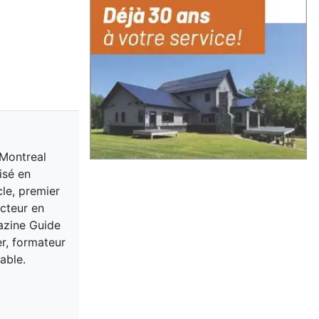
 Montreal
isé en
cle, premier
acteur en
gazine Guide
er, formateur
able.