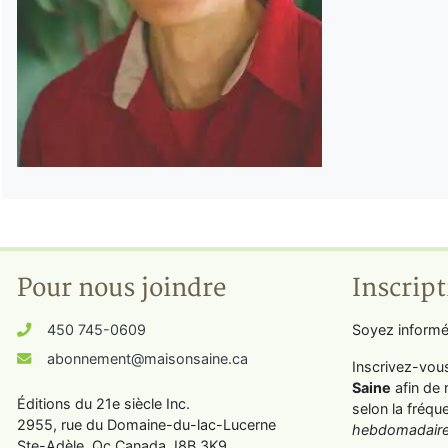
Pour nous joindre
Inscript
450 745-0609
Soyez informé
abonnement@maisonsaine.ca
Inscrivez-vou
Saine
afin de 
Éditions du 21e siècle Inc.
selon la fréqu
2955, rue du Domaine-du-lac-Lucerne
hebdomadaire
Ste-Adèle, Qc Canada J8B 3K9