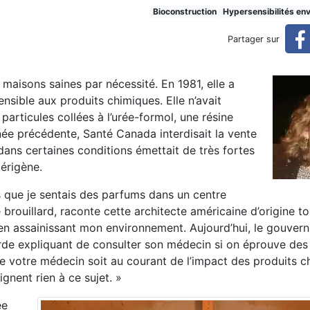
son saine
Bioconstruction
Hypersensibilités en
Partager sur
maisons saines par nécessité. En 1981, elle a
sible aux produits chimiques. Elle n’avait
particules collées à l’urée-formol, une résine
ée précédente, Santé Canada interdisait la vente
ans certaines conditions émettait de très fortes
cérigène.
 que je sentais des parfums dans un centre
 brouillard, raconte cette architecte américaine d’origine tor
 en assainissant mon environnement. Aujourd’hui, le gouver
rde expliquant de consulter son médecin si on éprouve des
 votre médecin soit au courant de l’impact des produits c
ignent rien à ce sujet. »
ée