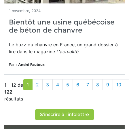
1 novembre, 2024
Bientôt une usine québécoise
de béton de chanvre
Le buzz du chanvre en France, un grand dossier à
lire dans le magazine
L'actualité
.
Par :
André Fauteux
1
2
3
4
5
6
7
8
9
10
1 - 12 de
122
résultats
S'inscrire à l'infolettre