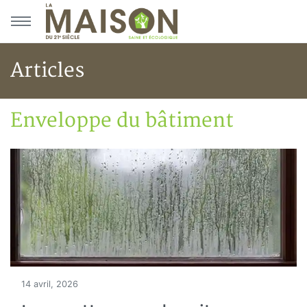
Aller au menu principal
Aller au contenu principal
Articles
Enveloppe du bâtiment
Accueil
Articles
Construction verte
Enveloppe du bâtiment
14 avril, 2026