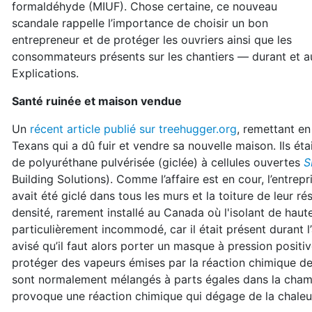
formaldéhyde (MIUF). Chose certaine, ce nouveau
scandale rappelle l’importance de choisir un bon
entrepreneur et de protéger les ouvriers ainsi que les
consommateurs présents sur les chantiers — durant et au
Explications.
Santé ruinée et maison vendue
Un
récent article publié sur treehugger.org
, remettant en
Texans qui a dû fuir et vendre sa nouvelle maison. Ils é
de polyuréthane pulvérisée (giclée) à cellules ouvertes
S
Building Solutions). Comme l’affaire est en cour, l’entrep
avait été giclé dans tous les murs et la toiture de leur rés
densité, rarement installé au Canada où l'isolant de haut
particulièrement incommodé, car il était présent durant l’a
avisé qu’il faut alors porter un masque à pression posit
protéger des vapeurs émises par la réaction chimique des
sont normalement mélangés à parts égales dans la cham
provoque une réaction chimique qui dégage de la chaleur