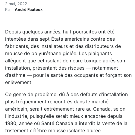
Isolant de polyuréthane : l
Accueil
2 mai, 2022
Par :
André Fauteux
Articles
Construction verte
Enveloppe du bâtiment
Depuis quelques années, huit poursuites ont été
Isolant de polyuréthane : les dangers d’une installatio
intentées dans sept États américains contre des
fabricants, des installateurs et des distributeurs de
mousse de polyuréthane giclée. Les plaignants
allèguent que cet isolant demeure toxique après son
installation, présentant des risques — notamment
d’asthme — pour la santé des occupants et forçant son
enlèvement.
Ce genre de problème, dû à des défauts d'installation
plus fréquemment rencontrés dans le marché
américain, serait extrêmement rare au Canada, selon
l'industrie, puisqu'elle serait mieux encadrée depuis
1980, année où Santé Canada a interdit la vente de la
tristement célèbre mousse isolante d'urée