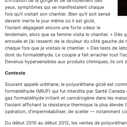
d’irritation de la gorge et de larmoiement des
yeux, symptômes qui se manifestaient chaque
fois qu’il visitait son chantier. Bien qu’il soit sensé
devenir inerte le jour même où il est giclé,
l’isolant dégageait encore une forte odeur le
lendemain, alors que sa femme visita le chantier. « Dès q
enrouée et j’ai ressenti de la douleur du côté gauche de 
chaque fois que je visitais le chantier. » Des tests de la
dont du formaldéhyde. Le couple a fait arracher tout l’is
Devenus hypersensibles aux produits chimiques, ils ont
Contexte
Souvent appelé uréthane, le polyuréthane giclé est comm
formaldéhyde (MIUF) qui fut interdite par Santé Canada 
gaz formaldéhyde irritant et cancérogène dans les maison
l’isolant affichant la résistance thermique la plus élevé
opération, d’imperméabiliser, de sceller — notamment con
Du début 2010 au début 2012, les ventes de polyuréthan