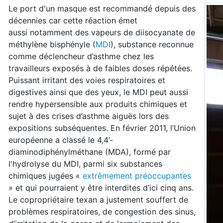
Le port d'un masque est recommandé depuis des
décennies car cette réaction émet
aussi notamment des vapeurs de diisocyanate de
méthylène bisphényle (
MDI
), substance reconnue
comme déclencheur d’asthme chez les
travailleurs exposés à de faibles doses répétées.
Puissant irritant des voies respiratoires et
digestives ainsi que des yeux, le MDI peut aussi
rendre hypersensible aux produits chimiques et
sujet à des crises d’asthme aiguës lors des
expositions subséquentes. En février 2011, l’Union
européenne a classé le 4,4’-
diaminodiphénylméthane (MDA), formé par
l'hydrolyse du MDI, parmi six substances
chimiques jugées «
extrêmement préoccupantes
» et qui pourraient y être interdites d’ici cinq ans.
Le copropriétaire texan a justement souffert de
problèmes respiratoires, de congestion des sinus,