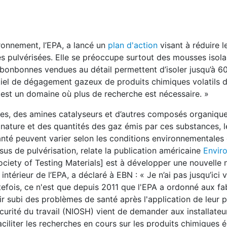
ironnement, l’EPA, a lancé un
plan d'action
visant à réduire l
s pulvérisées. Elle se préoccupe surtout des mousses isola
bonbonnes vendues au détail permettent d’isoler jusqu’à 60
ntiel de dégagement gazeux de produits chimiques volatils 
 est un domaine où plus de recherche est nécessaire. »
es, des amines catalyseurs et d’autres composés organiques
nature et des quantités des gaz émis par ces substances, l
té peuvent varier selon les conditions environnementales 
us de pulvérisation, relate la publication américaine
Envir
ciety of Testing Materials] est à développer une nouvelle 
r intérieur de l’EPA, a déclaré à EBN : « Je n’ai pas jusqu’ici 
tefois, ce n'est que depuis 2011 que l'EPA a ordonné aux fa
r subi des problèmes de santé après l'application de leur p
sécurité du travail (NIOSH) vient de demander aux installateur
faciliter les recherches en cours sur les produits chimiques é