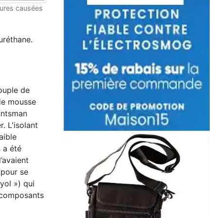
sures causées
uréthane.
couple de
 de mousse
Huntsman
. L'isolant
aible
 a été
l’avaient
 pour se
yol ») qui
x composants