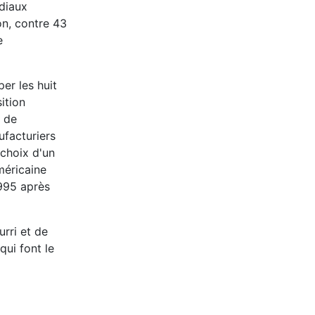
ndiaux
on, contre 43
e
er les huit
ition
s de
ufacturiers
 choix d'un
méricaine
1995 après
rri et de
qui font le