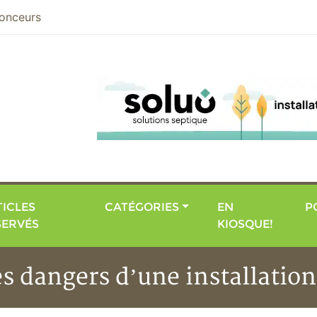
nier
onceurs
ICLES
CATÉGORIES
EN
P
SERVÉS
KIOSQUE!
es dangers d’une installation