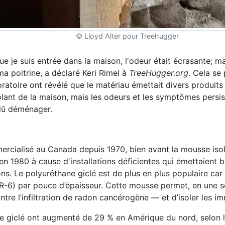
© Lloyd Alter pour Treehugger
ue je suis entrée dans la maison, l'odeur était écrasante; m
ma poitrine, a déclaré Keri Rimel à
TreeHugger.org
. Cela se 
boratoire ont révélé que le matériau émettait divers produits
olant de la maison, mais les odeurs et les symptômes persis
 dû déménager.
ercialisé au Canada depuis 1970, bien avant la mousse isol
en 1980 à cause d'installations déficientes qui émettaient
s. Le polyuréthane giclé est de plus en plus populaire car 
e (R-6) par pouce d’épaisseur. Cette mousse permet, en une s
tre l’infiltration de radon cancérogène — et d’isoler les 
e giclé ont augmenté de 29 % en Amérique du nord, selon 