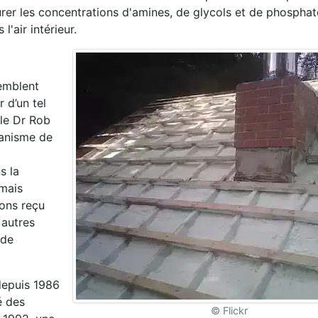
er les concentrations d'amines, de glycols et de phosphat
'air intérieur.
emblent
 d’un tel
le Dr Rob
ganisme de
s la
amais
vons reçu
autres
 de
depuis 1986
é des
© Flickr