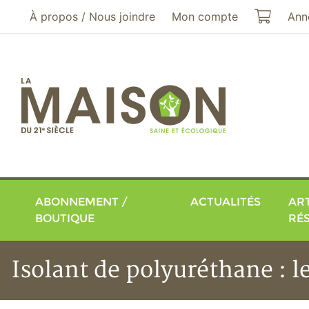
Aller au menu principal
Aller au contenu principal
Mon pa
À propos / Nous joindre
Mon compte
Ann
ABONNEMENT /
ACTUALITÉS
ART
BOUTIQUE
RÉ
Isolant de polyuréthane : l