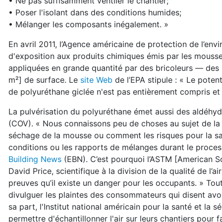
• Ne pas suffisamment ventiler le chantier;
• Poser l'isolant dans des conditions humides;
• Mélanger les composants inégalement. »
En avril 2011, l’Agence américaine de protection de l’env
d'exposition aux produits chimiques émis par les mousse
appliquées en grande quantité par des bricoleurs — des 
m²] de surface. Le
site Web
de l’EPA stipule : « Le pote
de polyuréthane giclée n'est pas entièrement compris et
La pulvérisation du polyuréthane émet aussi des aldéhyd
(COV). « Nous connaissons peu de choses au sujet de la 
séchage de la mousse ou comment les risques pour la san
conditions ou les rapports de mélanges durant le process
Building News
(EBN). C’est pourquoi l’ASTM [American So
David Price, scientifique à la division de la qualité de l’ai
preuves qu’il existe un danger pour les occupants. » Tou
divulguer les plaintes des consommateurs qui disent avoi
sa part, l'Institut national américain pour la santé et la 
permettre d'échantillonner l'air sur leurs chantiers pour 