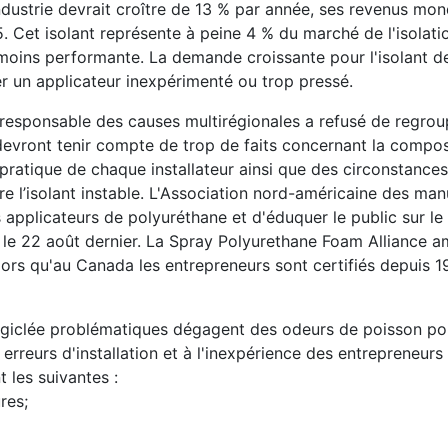
ndustrie devrait croître de 13 % par année, ses revenus mo
5. Cet isolant représente à peine 4 % du marché de l'isolati
moins performante. La demande croissante pour l'isolant d
r un applicateur inexpérimenté ou trop pressé.
n responsable des causes multirégionales a refusé de regroup
devront tenir compte de trop de faits concernant la compos
 pratique de chaque installateur ainsi que des circonstance
dre l’isolant instable. L'Association nord-américaine des man
s applicateurs de polyuréthane et d'éduquer le public sur le
le 22 août dernier. La Spray Polyurethane Foam Alliance a
lors qu'au Canada les entrepreneurs sont certifiés depuis 
e giclée problématiques dégagent des odeurs de poisson pou
rreurs d'installation et à l'inexpérience des entrepreneurs 
t les suivantes :
res;