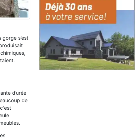
a gorge s’est
produisait
 chimiques,
taient.
ante d’urée
 beaucoup de
c'est
eule
immeubles.
les