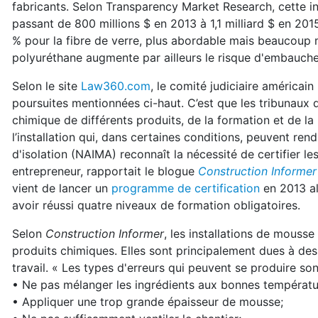
fabricants. Selon Transparency Market Research, cette i
passant de 800 millions $ en 2013 à 1,1 milliard $ en 201
% pour la fibre de verre, plus abordable mais beaucoup 
polyuréthane augmente par ailleurs le risque d'embauche
Selon le site
Law360.com
, le comité judiciaire américai
poursuites mentionnées ci-haut. C’est que les tribunaux 
chimique de différents produits, de la formation et de la
l’installation qui, dans certaines conditions, peuvent ren
d'isolation (NAIMA) reconnaît la nécessité de certifier le
entrepreneur, rapportait le blogue
Construction Informer
vient de lancer un
programme de certification
en 2013 a
avoir réussi quatre niveaux de formation obligatoires.
Selon
Construction Informer
, les installations de mouss
produits chimiques. Elles sont principalement dues à des e
travail. « Les types d'erreurs qui peuvent se produire son
• Ne pas mélanger les ingrédients aux bonnes températu
• Appliquer une trop grande épaisseur de mousse;