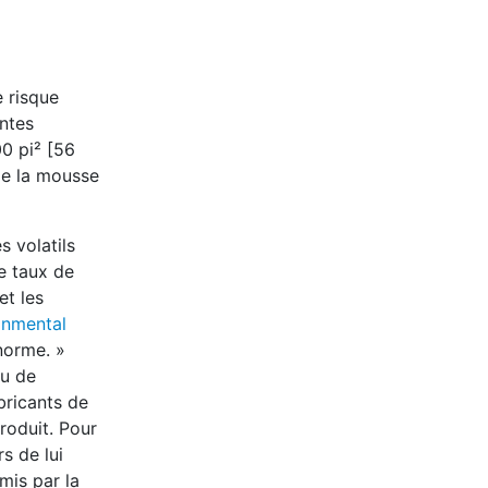
e risque
ntes
0 pi² [56
de la mousse
 volatils
e taux de
et les
onmental
norme. »
vu de
bricants de
roduit. Pour
s de lui
mis par la