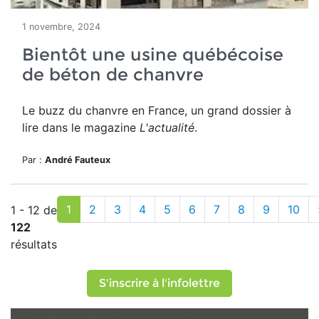
1 novembre, 2024
Bientôt une usine québécoise
de béton de chanvre
Le buzz du chanvre en France, un grand dossier à
lire dans le magazine
L'actualité
.
Par :
André Fauteux
1
2
3
4
5
6
7
8
9
10
1 - 12 de
122
résultats
S'inscrire à l'infolettre