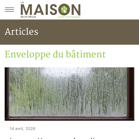
Aller au menu principal
Aller au contenu principal
Articles
Enveloppe du bâtiment
Accueil
Articles
Construction verte
Enveloppe du bâtiment
14 avril, 2026