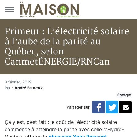
Aller au menu principal
Aller au contenu principal
Primeur : L’électricité solaire
à l’aube de la parité au
Québec, selon
CanmetÉNERGIE/RNCan
Primeur : L’électricité solair
Accueil
3 février, 2019
Par :
André Fauteux
Articles
Énergie
Énergie
Chauffage
Facebook
Twitte
Co
Partager sur
Primeur : L’électricité solaire à l’aube de la parité
Ça y est, c’est fait : le coût de l’électricité solaire
commence à atteindre la parité avec celle d’Hydro-
Québec, affirme le
physicien Yves Poissant
,