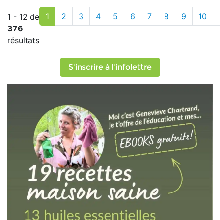
1
2
3
4
5
6
7
8
9
10
1 - 12 de
376
résultats
S'inscrire à l'infolettre