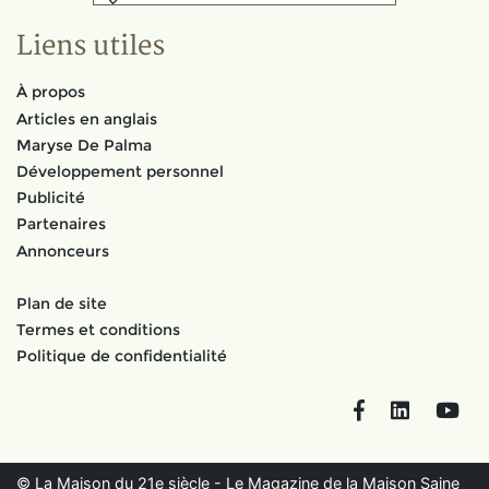
Liens utiles
À propos
Articles en anglais
Maryse De Palma
Développement personnel
Publicité
Partenaires
Annonceurs
Plan de site
Termes et conditions
Politique de confidentialité
Facebook
LinkedIn
You
© La Maison du 21e siècle - Le Magazine de la Maison Saine