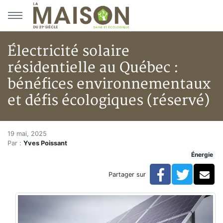
Aller au menu principal
Aller au contenu principal
Électricité solaire
résidentielle au Québec :
bénéfices environnementaux
et défis écologiques (réservé)
Électricité solaire résidentiel
Accueil
19 mai, 2025
Par :
Yves Poissant
Articles
Énergie
Énergie
Chauffage
Facebook
Twitte
Co
Partager sur
Électricité solaire résidentielle au Québec : bénéfice