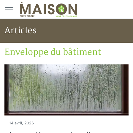
Aller au menu principal
Aller au contenu principal
Articles
Enveloppe du bâtiment
Accueil
Articles
Construction verte
Enveloppe du bâtiment
14 avril, 2026