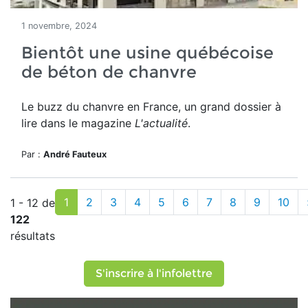
1 novembre, 2024
Bientôt une usine québécoise
de béton de chanvre
Le buzz du chanvre en France, un grand dossier à
lire dans le magazine
L'actualité
.
Par :
André Fauteux
1
2
3
4
5
6
7
8
9
10
1 - 12 de
122
résultats
S'inscrire à l'infolettre