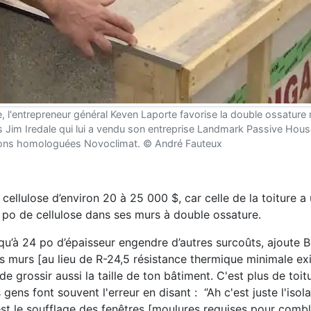
ie, l'entrepreneur général Keven Laporte favorise la double ossature
Jim Iredale qui lui a vendu son entreprise Landmark Passive House,
ons homologuées Novoclimat. © André Fauteux
cellulose d’environ 20 à 25 000 $, car celle de la toiture a
9 po de cellulose dans ses murs à double ossature.
squ’à 24 po d’épaisseur engendre d’autres surcoûts, ajoute B
es murs [au lieu de R-24,5 résistance thermique minimale ex
grossir aussi la taille de ton bâtiment. C'est plus de toitu
gens font souvent l'erreur en disant : ‘’Ah c'est juste l'isol
s c’est le soufflage des fenêtres [moulures requises pour comb