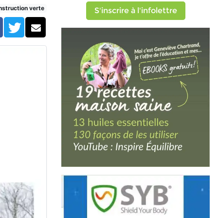
voclimat
struction verte
S'inscrire à l'infolettre
Facebook
Twitter
Courriel