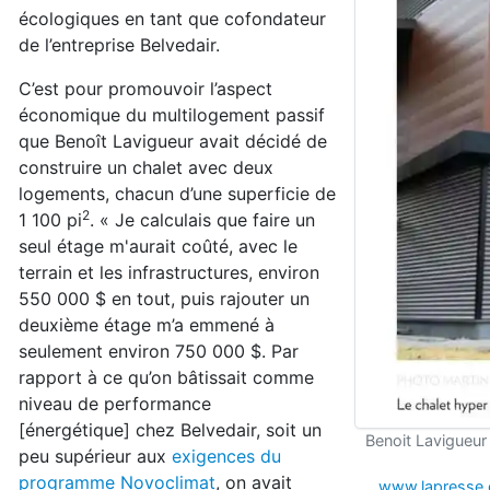
écologiques en tant que cofondateur
de l’entreprise Belvedair.
C’est pour promouvoir l’aspect
économique du multilogement passif
que Benoît Lavigueur avait décidé de
construire un chalet avec deux
logements, chacun d’une superficie de
2
1 100 pi
. « Je calculais que faire un
seul étage m'aurait coûté, avec le
terrain et les infrastructures, environ
550 000 $ en tout, puis rajouter un
deuxième étage m’a emmené à
seulement environ 750 000 $. Par
rapport à ce qu’on bâtissait comme
niveau de performance
[énergétique] chez Belvedair, soit un
Benoit Lavigueur 
peu supérieur aux
exigences du
programme Novoclimat
, on avait
www.lapresse.c