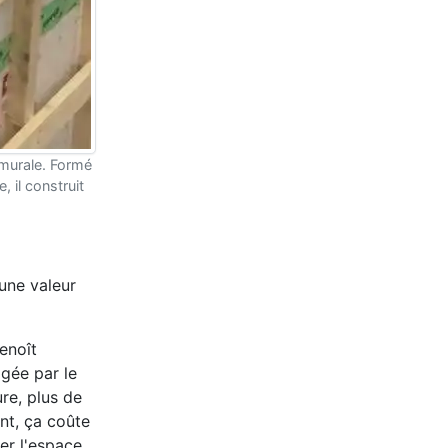
 murale. Formé
 il construit
 une valeur
enoît
igée par le
re, plus de
ant, ça coûte
ler l'espace