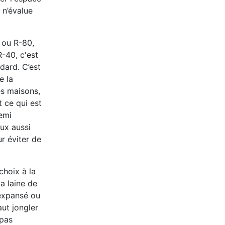
 n’évalue
 ou R-80,
-40, c'est
dard. C’est
e la
es maisons,
t ce qui est
semi
eux aussi
r éviter de
choix à la
a laine de
 expansé ou
aut jongler
 pas