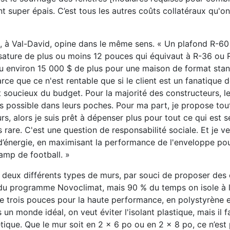
nt super épais. C’est tous les autres coûts collatéraux qu'on
, à Val-David, opine dans le même sens. « Un plafond R-60
sature de plus ou moins 12 pouces qui équivaut à R-36 ou R
u environ 15 000 $ de plus pour une maison de format stan
 parce que ce n'est rentable que si le client est un fanatique d
 soucieux du budget. Pour la majorité des constructeurs, l
plus possible dans leurs poches. Pour ma part, je propose tou
rs, alors je suis prêt à dépenser plus pour tout ce qui est 
 rare. C'est une question de responsabilité sociale. Et je v
’énergie, en maximisant la performance de l'enveloppe pou
hamp de football. »
r deux différents types de murs, par souci de proposer des 
du programme Novoclimat, mais 90 % du temps on isole à l
de trois pouces pour la haute performance, en polystyrène
 monde idéal, on veut éviter l'isolant plastique, mais il f
ique. Que le mur soit en 2 x 6 po ou en 2 x 8 po, ce n’est