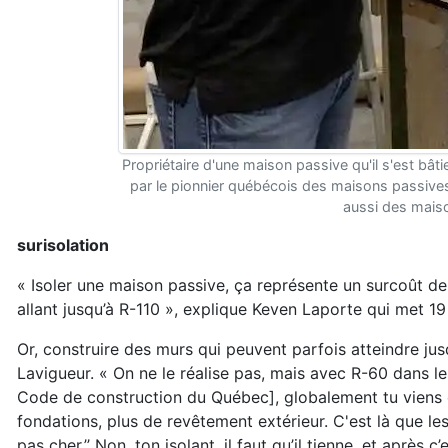
Propriétaire d'une maison passive qu'il s'est bât
par le pionnier québécois des maisons passives 
aussi des mais
surisolation
« Isoler une maison passive, ça représente un surcoût de 
allant jusqu’à R-110 », explique Keven Laporte qui met 1
Or, construire des murs qui peuvent parfois atteindre ju
Lavigueur. « On ne le réalise pas, mais avec R-60 dans l
Code de construction du Québec], globalement tu viens de 
fondations, plus de revêtement extérieur. C'est là que les 
pas cher.’’ Non, ton isolant, il faut qu’il tienne, et aprè