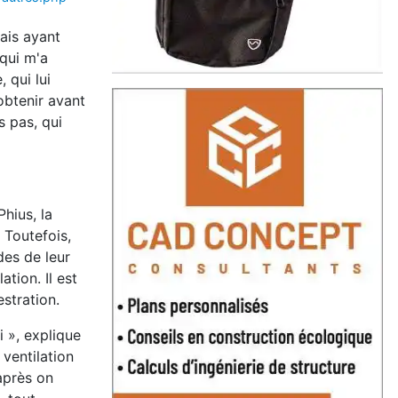
ais ayant
qui m'a
 qui lui
obtenir avant
s pas, qui
hius, la
 Toutefois,
des de leur
tion. Il est
stration.
i », explique
 ventilation
 après on