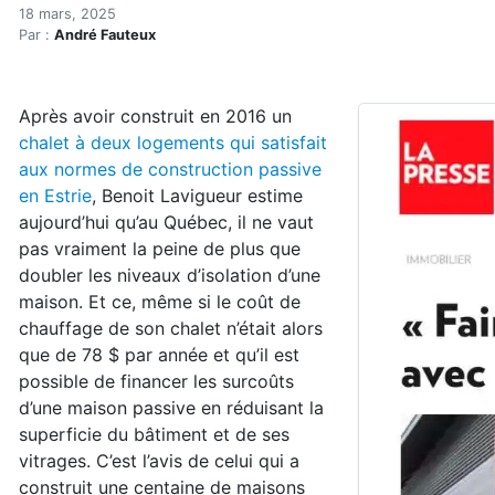
Pourquoi Benoît Lavigueur 
Accueil
18 mars, 2025
Par :
André Fauteux
Articles
Construction verte
Enveloppe du bâtiment
Après avoir construit en 2016 un
Pourquoi Benoît Lavigueur préfère la certification N
chalet à deux logements qui satisfait
aux normes de construction passive
en Estrie
, Benoit Lavigueur estime
aujourd’hui qu’au Québec, il ne vaut
pas vraiment la peine de plus que
doubler les niveaux d’isolation d’une
maison. Et ce, même si le coût de
chauffage de son chalet n’était alors
que de 78 $ par année et qu’il est
possible de financer les surcoûts
d’une maison passive en réduisant la
superficie du bâtiment et de ses
vitrages. C’est l’avis de celui qui a
construit une centaine de maisons