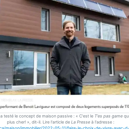
a testé le concept de maison passive : « C'est le
T’es pas game
qui
plus cher! », dit-il. Lire l'article de
La Presse
à l'adresse :
a/maison/immobilier/2022-05-11/faire-le-choix-de-vivre-avec-d