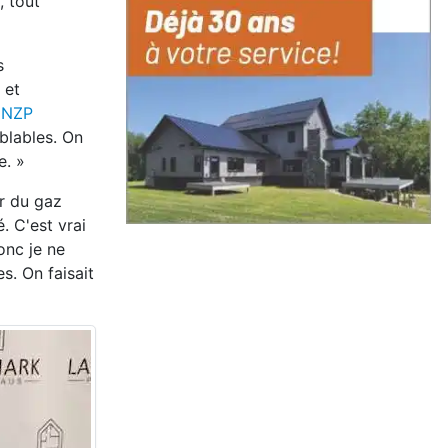
, tout
s
 et
à
NZP
blables. On
e. »
er du gaz
é. C'est vrai
onc je ne
s. On faisait