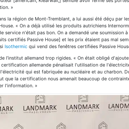
ibuteur [américain, Klearwall,] semble avoir fermé ses portes
ion. »
ans la région de Mont-Tremblant, a lui aussi été déçu par le
ouse. « On a déjà utilisé les produits autrichiens Internorm
 le service n'était pas bon. On a demandé une soumission 
ts certifiés Passive House] et les prix étaient pas mal sem
ssi
Isothermic
qui vend des fenêtres certifiées Passive Hous
e l’institut allemand trop rigides. « On était obligé d'ajout
rtification allemande pénalisait l'utilisation de l'électricit
 l'électricité qui est fabriquée au nucléaire et au charbon. D
ut que la certification nous amenait beaucoup de contrainte
er l'information. »