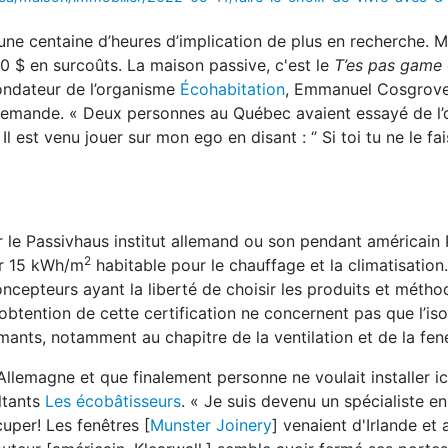
 une centaine d’heures d’implication de plus en recherche. M
0 $ en surcoûts. La maison passive, c'est le
T’es pas game
ofondateur de l’organisme
Écohabitation
, Emmanuel Cosgrove,
 allemande. « Deux personnes au Québec avaient essayé de l’
Il est venu jouer sur mon ego en disant : ‘’ Si toi tu ne le fai
r le Passivhaus institut allemand ou son pendant américain P
2
er 15 kWh/m
habitable pour le chauffage et la climatisation.
ncepteurs ayant la liberté de choisir les produits et métho
obtention de cette certification ne concernent pas que l’isola
mants, notamment au chapitre de la ventilation et de la fene
Allemagne et que finalement personne ne voulait installer ic
ultants
Les écobâtisseurs
. « Je suis devenu un spécialiste en
uper! Les fenêtres [
Munster Joinery
] venaient d'Irlande et