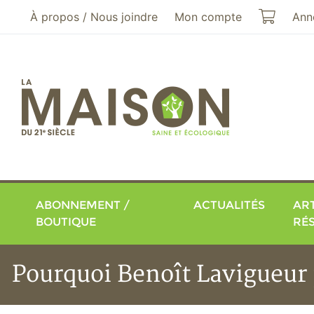
Aller au menu principal
Aller au contenu principal
Mon pa
À propos / Nous joindre
Mon compte
Ann
ABONNEMENT /
ACTUALITÉS
ART
BOUTIQUE
RÉ
Pourquoi Benoît Lavigueur 