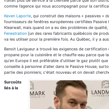
n’avait plus de service à la clientèle parce que son distr
comme l’agence qui nous accompagnait pour la certificat
Keven Laporte
, qui construit des maisons « passives » d
fournisseurs de fenêtres européennes certifiées Passive H
Klearwall, mais quand on a eu des problèmes de qualité,
Fenestration
[un des rares fabricants québécois de produi
va les utiliser pour la première fois. Au Québec, il y a au
Benoit Lavigueur a trouvé les exigences de certification d
propane pour la cuisinière et le chauffe-eau parce que la ce
qu'en Europe il est préférable d'utiliser le gaz plutôt que
conseille à personne d'aller dans le Passive House, surto
partie des pionniers; c'était nouveau et on devait cherch
Surcoûts
liés à la