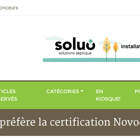
nier
onceurs
ICLES
CATÉGORIES
EN
P
SERVÉS
KIOSQUE!
préfère la certification No