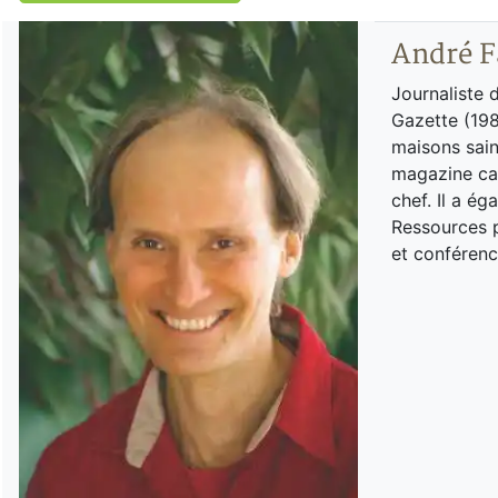
André F
Journaliste 
Gazette (198
maisons sain
magazine can
chef. Il a é
Ressources p
et conférenc