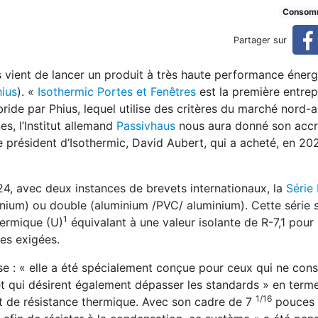
s certifiées Passive House
Consom
Partager sur
s vient de lancer un produit à très haute performance éner
ius
). «
Isothermic Portes et Fenêtres
est la première entrep
bride par Phius, lequel utilise des critères du marché nord-
es, l’Institut allemand
Passivhaus
nous aura donné son accr
le président d’Isothermic, David Aubert, qui a acheté, en 20
4, avec deux instances de brevets internationaux, la
Série
inium) ou double (aluminium /PVC/ aluminium). Cette série
1
hermique (U)
équivalant à une valeur isolante de R-7,1 pour
es exigées.
rise : « elle a été spécialement conçue pour ceux qui ne con
et qui désirent également dépasser les standards » en term
1/16
et de résistance thermique. Avec son cadre de 7
pouces 