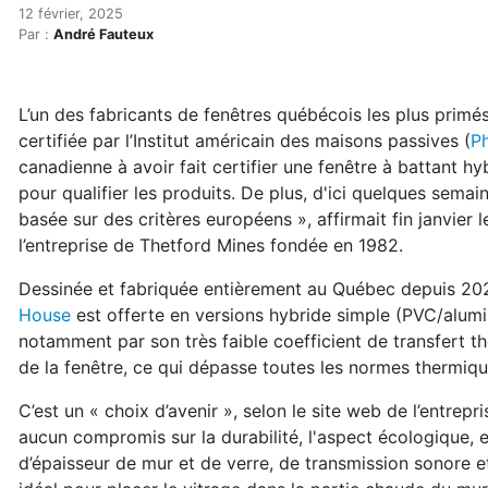
Premières fenêtres hybride
Accueil
12 février, 2025
Par :
André Fauteux
Articles
Énergie
Chauffage
L’un des fabricants de fenêtres québécois les plus primé
Premières fenêtres hybrides certifiées Passive House
certifiée par l’Institut américain des maisons passives (
Ph
canadienne à avoir fait certifier une fenêtre à battant hy
pour qualifier les produits. De plus, d'ici quelques semain
basée sur des critères européens », affirmait fin janvier 
l’entreprise de Thetford Mines fondée en 1982.
Dessinée et fabriquée entièrement au Québec depuis 202
House
est offerte en versions hybride simple (PVC/alum
notamment par son très faible coefficient de transfert t
de la fenêtre, ce qui dépasse toutes les normes thermiqu
C’est un « choix d’avenir », selon le site web de l’entrep
aucun compromis sur la durabilité, l'aspect écologique, 
d’épaisseur de mur et de verre, de transmission sonore 