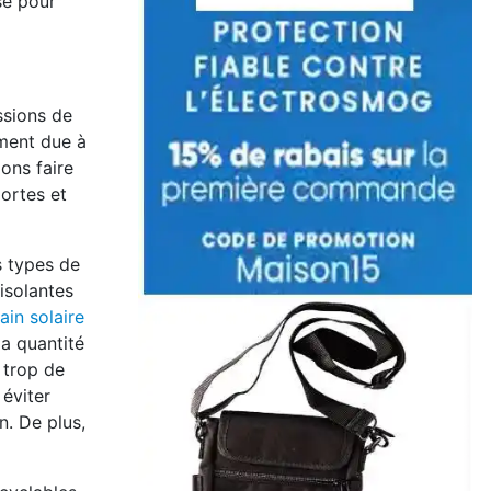
sé pour
ssions de
ement due à
ons faire
portes et
s types de
 isolantes
ain solaire
la quantité
 trop de
 éviter
n. De plus,