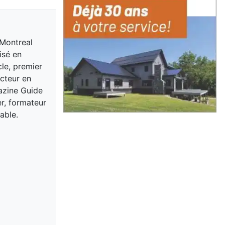
 Montreal
isé en
cle, premier
acteur en
gazine Guide
er, formateur
able.