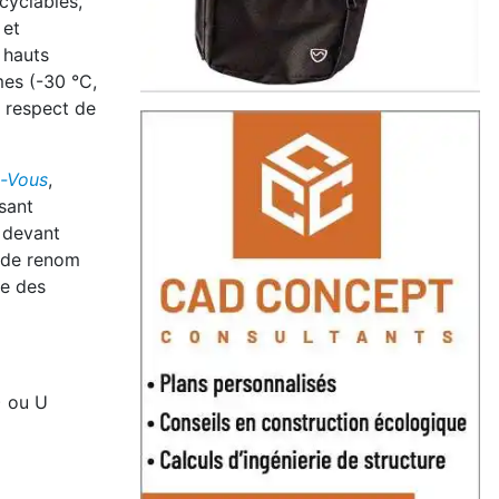
ecyclables,
 et
 hauts
mes (-30 °C,
u respect de
-Vous
,
sant
t devant
e de renom
de des
) ou U