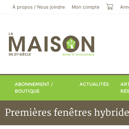
Aller au menu principal
Aller au contenu principal
Mon pa
À propos / Nous joindre
Mon compte
Ann
ABONNEMENT /
ACTUALITÉS
ART
BOUTIQUE
RÉ
Premières fenêtres hybride