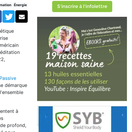
mation
Énergie
S'inscrire à l'infolettre
Facebook
Twitter
Courriel
gétique
rise
américain
éditation
22,
 Passive
 se démarque
 l'ensemble
sentent à
es
de profond,