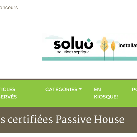
nier
onceurs
ICLES
CATÉGORIES
EN
P
SERVÉS
KIOSQUE!
s certifiées Passive House