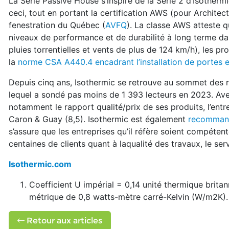
La Série Passive House s’inspire de la Série 2 d’Isothermi
ceci, tout en portant la certification AWS (pour Architec
fenestration du Québec (
AVFQ
). La classe AWS atteste qu
niveaux de performance et de durabilité à long terme da
pluies torrentielles et vents de plus de 124 km/h), les p
la
norme CSA A440.4 encadrant l’installation de portes e
Depuis cinq ans, Isothermic se retrouve au sommet des 
lequel a sondé pas moins de 1 393 lecteurs en 2023. Ave
notamment le rapport qualité/prix de ses produits, l’entr
Caron & Guay (8,5). Isothermic est également
recommand
s’assure que les entreprises qu’il réfère soient compéte
centaines de clients quant à laqualité des travaux, le servic
Isothermic.com
Coefficient U impérial = 0,14 unité thermique brit
métrique de 0,8 watts-mètre carré-Kelvin (W/m2K).
Retour aux articles