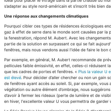
idéal pour placer le vitrage dans la partie chaude du mur
s’adapter au style nord-américain et s’inscrit très bien 
Une réponse aux changements climatiques
Pourquoi cibler ces types de résidences écologiques en
gaz à effet de serre dans le monde sont causées par la p
la fenestration, répond M. Aubert. Avec les changement
partie de la solution en surpassant ce qui se fait aujour
fenêtres, mais nous vendons aussi l'idée de faire le bon c
Par exemple, en général, M. Aubert recommande de préve
pellicules faible émissivité, en effet, celles-ci réduisent
que les cadres de portes et fenêtres. «
Plus la valeur U e
est élevé
. Pour décider d’aller chercher ou non un gain so
de fenêtres ayant accès au soleil. Si, par exemple, vous
végétation ou autre élément d’ombrage, nous suggérons d’
d’avoir à fermer les rideaux (perte de lumière et de visibi
en hiver, l'excellente valeur U vous permettra de garder 