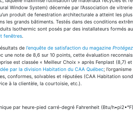
c, laquelle maximise l’utilisation de matériaux recyclés et r
tural Window System) décernée par l’Association de vitrerie
’un produit de fenestration architecturale a atteint les plus
ns les grands bâtiments. Testés dans des conditions extrê
roduits Isothermic sont posés par des installateurs formés a
t fenêtres
.
résultats de
l’enquête de satisfaction du magazine
Protégez
c une note de 8,6 sur 10 points, cette évaluation reconnais
eprise est classée « Meilleur Choix » après Fenplast (8,7) e
ée par la division Habitation du CAA Québec
; l’organism
ntes, conformes, solvables et réputées (CAA Habitation son
e à la clientèle, la courtoisie, etc.).
annique par heure-pied carré-degré Fahrenheit (Btu/h•pi2•°F