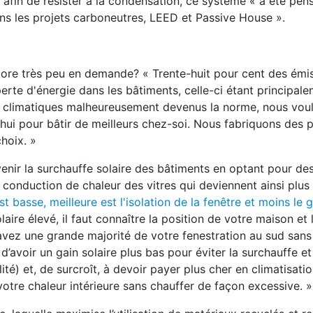
 afin de résister à la condensation, ce système « a été pen
dans les projets carboneutres, LEED et Passive House ».
core très peu en demande? « Trente-huit pour cent des émi
erte d'énergie dans les bâtiments, celle-ci étant principal
s climatiques malheureusement devenus la norme, nous voul
d'hui pour bâtir de meilleurs chez-soi. Nous fabriquons des 
hoix. »
nir la surchauffe solaire des bâtiments en optant pour de
 la conduction de chaleur des vitres qui deviennent ainsi plus
st basse, meilleure est l'isolation de la fenêtre et moins le g
laire élevé, il faut connaître la position de votre maison et 
 avez une grande majorité de votre fenestration au sud sans
avoir un gain solaire plus bas pour éviter la surchauffe et
lité) et, de surcroît, à devoir payer plus cher en climatisatio
votre chaleur intérieure sans chauffer de façon excessive. »