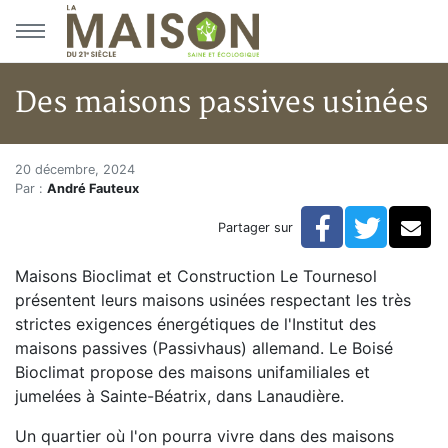
Aller au menu principal
Aller au contenu principal
Des maisons passives usinées
Des maisons passives usinées
Accueil
20 décembre, 2024
Par :
André Fauteux
Articles
Maisons solaires
Facebook
Twitte
Co
Partager sur
Des maisons passives usinées
Maisons Bioclimat et Construction Le Tournesol
présentent leurs maisons usinées respectant les très
strictes exigences énergétiques de l'Institut des
maisons passives (Passivhaus) allemand. Le Boisé
Bioclimat propose des maisons unifamiliales et
jumelées à Sainte-Béatrix, dans Lanaudière.
Un quartier où l'on pourra vivre dans des maisons