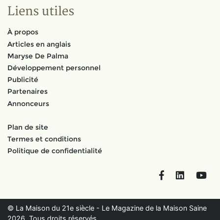
Liens utiles
À propos
Articles en anglais
Maryse De Palma
Développement personnel
Publicité
Partenaires
Annonceurs
Plan de site
Termes et conditions
Politique de confidentialité
Facebook
LinkedIn
You
© La Maison du 21e siècle - Le Magazine de la Maison Saine
2026. Tous droits réservés.