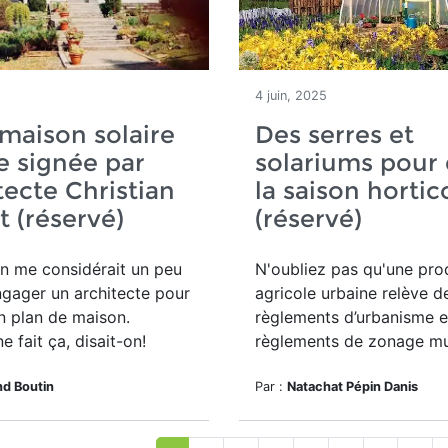
4 juin, 2025
maison solaire
Des serres et
e signée par
solariums pour 
itecte Christian
la saison hortic
t (réservé)
(réservé)
n me considérait un peu
N'oubliez pas qu'u
ne pro
ngager un architecte pour
agricole urbaine relève d
n plan de maison.
règlements d’urbanisme e
e fait ça, disait-on!
règlements de zonage mu
d Boutin
Par :
Natachat Pépin Danis