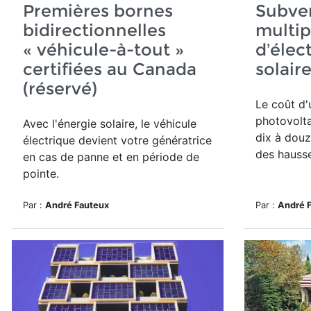
Premières bornes
Subven
bidirectionnelles
multip
« véhicule-à-tout »
d’élect
certifiées au Canada
solair
(réservé)
Le
coût d
photovolta
Avec l'énergie solaire, le véhicule
dix à douz
électrique devient votre génératrice
des hausse
en cas de panne et en période de
pointe.
Par :
André Fauteux
Par :
André 