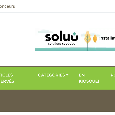
nier
onceurs
ICLES
CATÉGORIES
EN
P
SERVÉS
KIOSQUE!