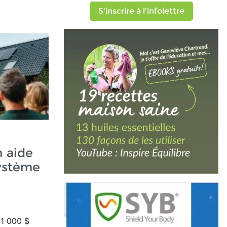
S'inscrire à l'infolettre
n aide
système
i
1 000 $