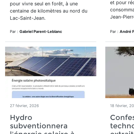
et pour ré
pour vivre seul en forêt,
à une
consommat
centaine de kilomètres au nord du
Jean-Pierr
Lac-Saint-Jean.
Par :
Gabriel Parent-Leblanc
Par :
André 
27 février, 2026
18 février, 2
Hydro
Confes
subventionnera
techno