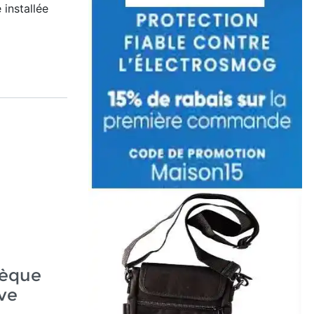
 installée
sèque
ve