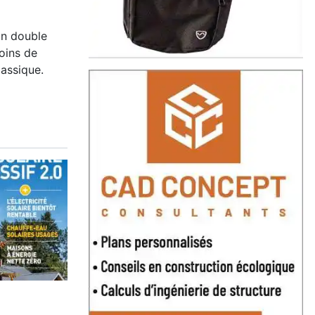
on double
oins de
lassique.