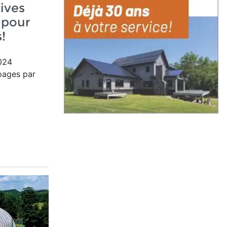
ives
 pour
!
024
pages par