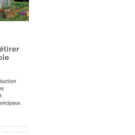
étirer
ole
duction
es
t
nicipaux.