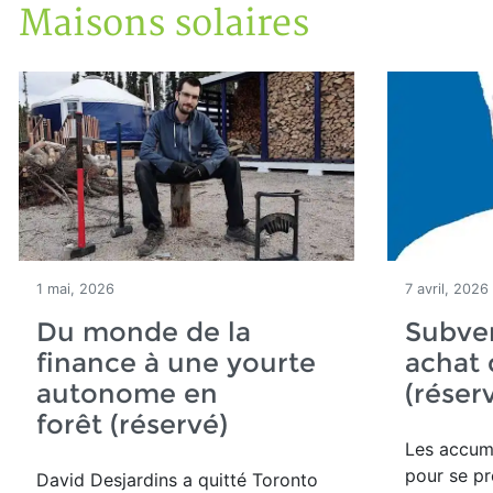
Maisons solaires
Accueil
Articles
Maisons solaires
1 mai, 2026
7 avril, 2026
Du monde de la
Subven
finance à une yourte
achat 
autonome en
(réser
forêt (réservé)
Les accumu
pour se pr
David Desjardins a quitté Toronto