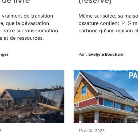
 de livre
(réservé)
s vraiment de transition
Même surisolée, sa mais
e, que la dévastation
ossature contient 14 % m
r notre surconsommation
carbone qu'une maison c
s et de ressources.
inger
Par :
Evelyne Bouchard
5
15 août, 2025