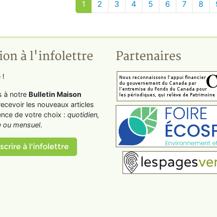
1
2
3
4
5
6
7
8
ion à l'infolettre
Partenaires
 !
s à notre
Bulletin Maison
recevoir les nouveaux articles
ence de votre choix :
quotidien,
 ou mensuel
.
scrire à l'infolettre