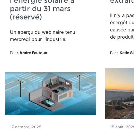
l'énergie solaire à
extrait
partir du 31 mars
Il n'y a pa
(réservé)
énergétiqu
causée pa
Un aperçu du webinaire tenu
de produit
mercredi pour l'industrie.
Par :
André Fauteux
Par :
Katie S
17 octobre, 2025
15 août, 202