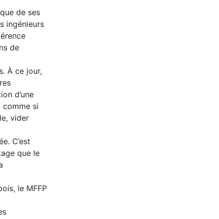
ique de ses
s ingénieurs
gérence
ons de
. À ce jour,
res
tion d’une
 « comme si
e, vider
ée. C’est
tage que le
a
bois, le MFFP
es