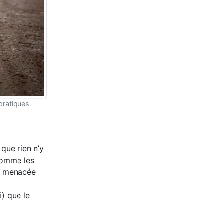
pratiques
que rien n’y
 comme les
ce menacée
) que le