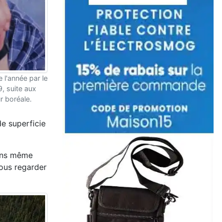
l'année par le
, suite aux
r boréale.
de superficie
sans même
vous regarder