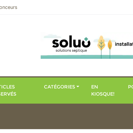
nier
onceurs
ICLES
CATÉGORIES
EN
P
SERVÉS
KIOSQUE!