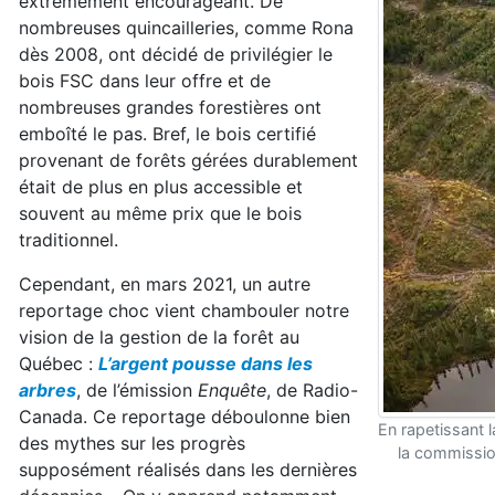
extrêmement encourageant. De
nombreuses quincailleries, comme Rona
dès 2008, ont décidé de privilégier le
bois FSC dans leur offre et de
nombreuses grandes forestières ont
emboîté le pas. Bref, le bois certifié
provenant de forêts gérées durablement
était de plus en plus accessible et
souvent au même prix que le bois
traditionnel.
Cependant, en mars 2021, un autre
reportage choc vient chambouler notre
vision de la gestion de la forêt au
Québec :
L’argent pousse dans les
arbres
, de l’émission
Enquête
, de Radio-
Canada. Ce reportage déboulonne bien
En rapetissant l
des mythes sur les progrès
la commissio
supposément réalisés dans les dernières