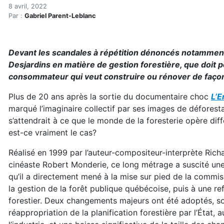
Nos forêts malmenées
Accueil
8 avril, 2022
Par :
Gabriel Parent-Leblanc
Articles
Construction verte
Enveloppe du bâtiment
Devant les scandales à répétition dénoncés notammen
Nos forêts malmenées
Desjardins en matière de gestion forestière, que doit pe
consommateur qui veut construire ou rénover de faço
Plus de 20 ans après la sortie du documentaire choc
L’E
marqué l’imaginaire collectif par ses images de déforest
s’attendrait à ce que le monde de la foresterie opère di
est-ce vraiment le cas?
Réalisé en 1999 par l’auteur-compositeur-interprète Richa
cinéaste Robert Monderie, ce long métrage a suscité une 
qu’il a directement mené à la mise sur pied de la commi
la gestion de la forêt publique québécoise, puis à une r
forestier. Deux changements majeurs ont été adoptés, so
réappropriation de la planification forestière par l’État, a