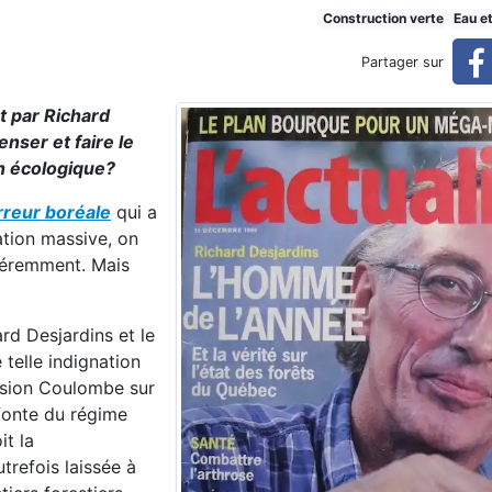
Construction verte
Eau e
Partager sur
t par Richard
nser et faire le
n écologique?
rreur boréale
qui a
ation massive, on
fféremment. Mais
rd Desjardins et le
telle indignation
ssion Coulombe sur
efonte du régime
it la
utrefois laissée à