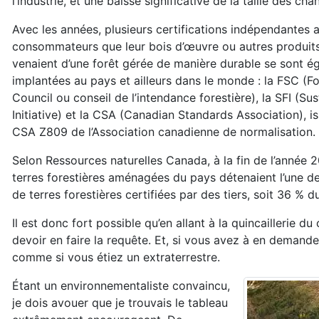
l’industrie, et une baisse significative de la taille des chan
Avec les années, plusieurs certifications indépendantes 
consommateurs que leur bois d’œuvre ou autres produits
venaient d’une forêt gérée de manière durable se sont é
implantées au pays et ailleurs dans le monde : la FSC (F
Council ou conseil de l’intendance forestière), la SFI (Su
Initiative) et la CSA (Canadian Standards Association), i
CSA Z809 de l’Association canadienne de normalisation.
Selon Ressources naturelles Canada, à la fin de l’année 
terres forestières aménagées du pays détenaient l’une de 
de terres forestières certifiées par des tiers, soit 36 % d
Il est donc fort possible qu’en allant à la quincaillerie 
devoir en faire la requête. Et, si vous avez à en demand
comme si vous étiez un extraterrestre.
Étant un environnementaliste convaincu,
je dois avouer que je trouvais le tableau