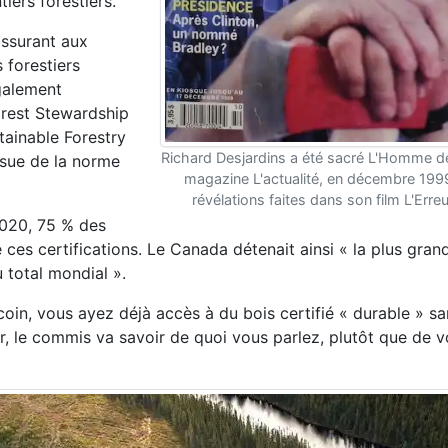
tiers forestiers.
assurant aux
 forestiers
galement
orest Stewardship
stainable Forestry
Richard Desjardins a été sacré L'Homme de 
ssue de la norme
magazine L'actualité, en décembre 1999
révélations faites dans son film L'Erreu
2020, 75 % des
ces certifications. Le Canada détenait ainsi « la plus gran
u total mondial ».
du coin, vous ayez déjà accès à du bois certifié « durable » 
er, le commis va savoir de quoi vous parlez, plutôt que de 