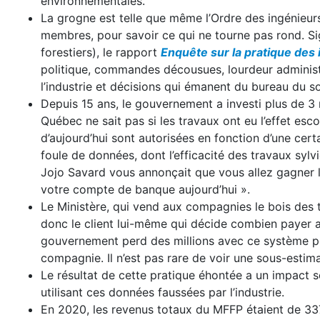
environnementales.
La grogne est telle que même l’Ordre des ingénieur
membres, pour savoir ce qui ne tourne pas rond. Si
forestiers), le rapport
Enquête sur la pratique des
politique, commandes décousues, lourdeur administr
l’industrie et décisions qui émanent du bureau du s
Depuis 15 ans, le gouvernement a investi plus de 3 mi
Québec ne sait pas si les travaux ont eu l’effet esco
d’aujourd’hui sont autorisées en fonction d’une certa
foule de données, dont l’efficacité des travaux sylv
Jojo Savard vous annonçait que vous allez gagner 
votre compte de banque aujourd’hui ».
Le Ministère, qui vend aux compagnies le bois des te
donc le client lui-même qui décide combien payer 
gouvernement perd des millions avec ce système per
compagnie. Il n’est pas rare de voir une sous-estim
Le résultat de cette pratique éhontée a un impact 
utilisant ces données faussées par l’industrie.
En 2020, les revenus totaux du MFFP étaient de 337 m