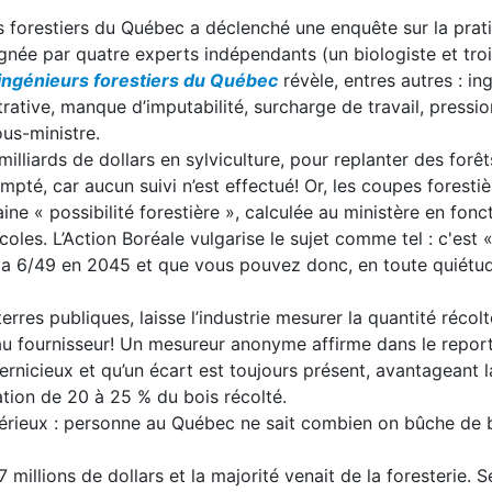
s forestiers du Québec a déclenché une enquête sur la prat
gnée par quatre experts indépendants (un biologiste et troi
 ingénieurs forestiers du Québec
révèle, entres autres : in
ative, manque d’imputabilité, surcharge de travail, pressi
ous-ministre.
lliards de dollars en sylviculture, pour replanter des forêts
mpté, car aucun suivi n’est effectué! Or, les coupes forestiè
ine « possibilité forestière », calculée au ministère en fonc
icoles. L’Action Boréale vulgarise le sujet comme tel : c'est
la 6/49 en 2045 et que vous pouvez donc, en toute quiétud
rres publiques, laisse l’industrie mesurer la quantité récolt
au fournisseur! Un mesureur anonyme affirme dans le repor
nicieux et qu’un écart est toujours présent, avantageant l
ation de 20 à 25 % du bois récolté.
sérieux : personne au Québec ne sait combien on bûche de 
illions de dollars et la majorité venait de la foresterie. S