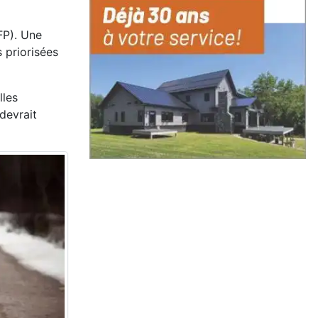
FP). Une
s priorisées
lles
devrait