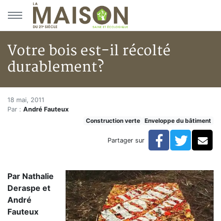
Aller au menu principal
Aller au contenu principal
Votre bois est-il récolté
durablement?
Votre bois est-il récolté dura
Accueil
18 mai, 2011
Par :
André Fauteux
Articles
Construction verte
Enveloppe du bâtiment
Votre bois est-il récolté durablement?
Facebook
Twitte
Co
Partager sur
Par Nathalie
Deraspe et
André
Fauteux