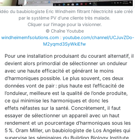
idéo du baubiologiste Eric Windheim filtrant l'électricité sale créé
par le système PV d'une cliente très malade.
Cliquer sur l'image pour la visionner.
© Chaîne Youtube
e
windheimemfsolutions.com
:
youtube.com/channel/UCJuvZDo-
M2yqmd3SyWkiEfw
Pour une installation produisant du courant alternatif, il
devient alors primordial de sélectionner un onduleur
avec une haute efficacité et générant le moins
d’harmoniques possible. Le plus souvent, ces deux
données vont de pair : plus haute est l’efficacité de
l’onduleur, meilleure est la qualité de l’onde produite,
ce qui minimise les harmoniques et donc les
effets néfastes sur la santé. Concrètement, il faut
essayer de sélectionner un appareil avec un haut
rendement et un pourcentage d’harmoniques sous les
5 %. Oram Miller, un baubiologiste de Los Angeles qui
supervise les séminaires du Building Biology Institute