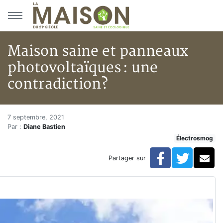
Aller au menu principal
Aller au contenu principal
Maison saine et panneaux
photovoltaïques : une
contradiction?
Maison saine et panneaux phot
Accueil
7 septembre, 2021
Par :
Diane Bastien
Articles
Électrosmog
Maisons solaires
Maison saine et panneaux photovoltaïques : une contr
Facebook
Twitte
Co
Partager sur