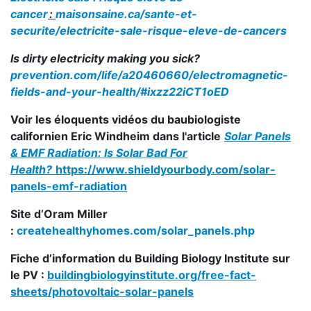
cancer
:
maisonsaine.ca/sante-et-
securite/electricite-sale-risque-eleve-de-cancers
Is dirty electricity making you sick?
prevention.com/life/a20460660/electromagnetic-
fields-and-your-health/#ixzz22iCT1oED
Voir les éloquents vidéos du baubiologiste
californien Eric Windheim dans l'article
Solar Panels
& EMF Radiation: Is Solar Bad For
Health?
https://www.shieldyourbody.com/solar-
panels-emf-radiation
Site d’Oram Miller
:
createhealthyhomes.com/solar_panels.php
Fiche d’information du Building Biology Institute sur
le PV :
buildingbiologyinstitute.org/free-fact-
sheets/photovoltaic-solar-panels