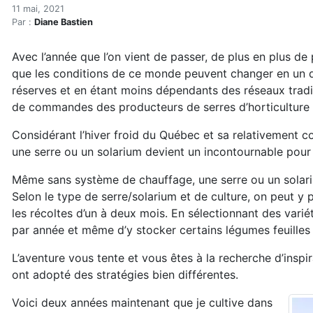
Zoom sur les serres et les 
Accueil
11 mai, 2021
Par :
Diane Bastien
Articles
Maisons solaires
Avec l’année que l’on vient de passer, de plus en plus d
Zoom sur les serres et les solariums
que les conditions de ce monde peuvent changer en un qu
réserves et en étant moins dépendants des réseaux traditi
de commandes des producteurs de serres d’horticulture e
Considérant l’hiver froid du Québec et sa relativement c
une serre ou un solarium devient un incontournable pour 
Même sans système de chauffage, une serre ou un solariu
Selon le type de serre/solarium et de culture, on peut y 
les récoltes d’un à deux mois. En sélectionnant des variét
par année et même d’y stocker certains légumes feuilles et
L’aventure vous tente et vous êtes à la recherche d’inspir
ont adopté des stratégies bien différentes.
Voici deux années maintenant que je cultive dans