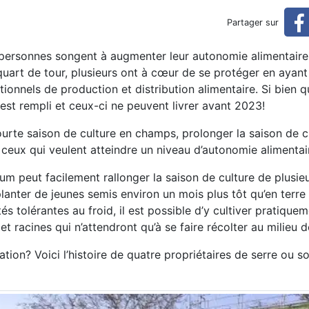
solariums
Partager sur
e personnes songent à augmenter leur autonomie alimentaire.
art de tour, plusieurs ont à cœur de se protéger en ayant
onnels de production et distribution alimentaire. Si bien qu
st rempli et ceux-ci ne peuvent livrer avant 2023!
ourte saison de culture en champs, prolonger la saison de c
ceux qui veulent atteindre un niveau d’autonomie alimentai
m peut facilement rallonger la saison de culture de plusie
planter de jeunes semis environ un mois plus tôt qu’en terre
és tolérantes au froid, il est possible d’y cultiver pratique
 racines qui n’attendront qu’à se faire récolter au milieu de
ation? Voici l’histoire de quatre propriétaires de serre ou s