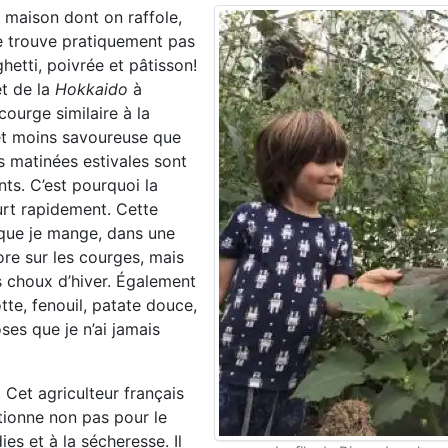
s maison dont on raffole,
e trouve pratiquement pas
etti, poivrée et pâtisson!
t de la
Hokkaido
à
ourge similaire à la
e et moins savoureuse que
s matinées estivales sont
nts. C’est pourquoi la
rt rapidement. Cette
e que je mange, dans une
re sur les courges, mais
es choux d’hiver. Également
te, fenouil, patate douce,
ses que je n’ai jamais
 Cet agriculteur français
tionne non pas pour le
es et à la sécheresse. Il