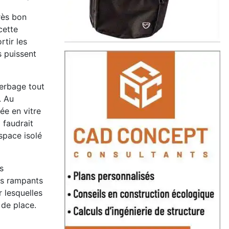
très bon
cette
rtir les
s puissent
sherbage tout
. Au
ée en vitre
 faudrait
space isolé
s
es rampants
 lesquelles
 de place.