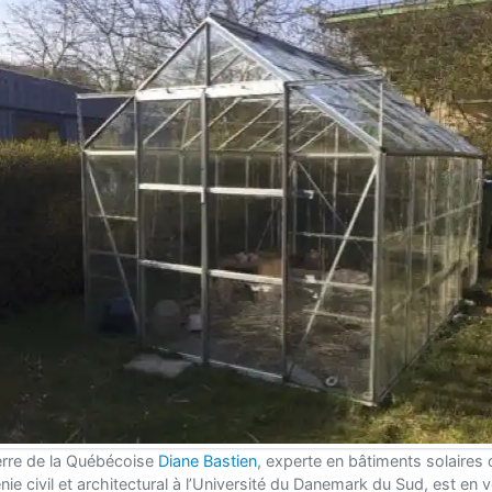
erre de la Québécoise
Diane Bastien
, experte en bâtiments solaires 
nie civil et architectural à l’Université du Danemark du Sud, est en 