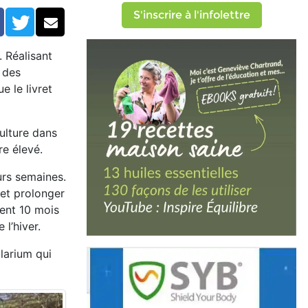
S'inscrire à l'infolettre
Facebook
Twitter
Courriel
 Réalisant
 des
e le livret
ulture dans
re élevé.
urs semaines.
 et prolonger
ment 10 mois
 l’hiver.
olarium qui