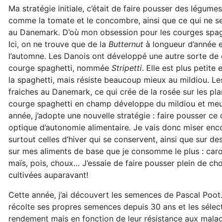
Ma stratégie initiale, c’était de faire pousser des légume
comme la tomate et le concombre, ainsi que ce qui ne s
au Danemark. D’où mon obsession pour les courges spagh
Ici, on ne trouve que de la
Butternut
à longueur d’année e
l’automne. Les Danois ont développé une autre sorte de c
courge spaghetti, nommée
Stripetti
. Elle est plus petit
la spaghetti, mais résiste beaucoup mieux au mildiou. Le
fraiches au Danemark, ce qui crée de la rosée sur les pla
courge spaghetti en champ développe du mildiou et meu
année, j’adopte une nouvelle stratégie : faire pousser c
optique d’autonomie alimentaire. Je vais donc miser enco
surtout celles d’hiver qui se conservent, ainsi que sur d
sur mes aliments de base que je consomme le plus : carot
maïs, pois, choux… J’essaie de faire pousser plein de cho
cultivées auparavant!
Cette année, j’ai découvert les semences de Pascal Poot.
récolte ses propres semences depuis 30 ans et les sélec
rendement mais en fonction de leur résistance aux maladi