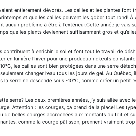
vaient entièrement dévorés. Les cailles et les plantes font 
intemps et que les cailles peuvent les gober tout rond! À 
ont aucun problème à être à l’extérieur.Cette année je vais so
emps que les plants deviennent suffisamment gros et qu’elle
es contribuent à enrichir le sol et font tout le travail de dé
er en lumière l’hiver pour une production d’œufs constante
10°C, les cailles sont bien protégées dans une serre détach
t seulement changer l’eau tous les jours de gel. Au Québec, il
ans la serre ne descende sous -10°C, comme créer un petit e
ette serre? Les deux premières années, j’y suis allée avec le
rge. Attention : les courges, ça prend de la place! Les typ
nu de belles courges accrochées aux montants du toit et sur
nnantes, comme la courge pâtisson, prennent vraiment trop