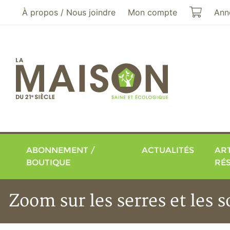
Aller au menu principal
Aller au contenu principal
Mon pa
À propos / Nous joindre
Mon compte
Ann
ABONNEMENT /
ACTUALITÉS
ART
BOUTIQUE
RÉ
Zoom sur les serres et les 