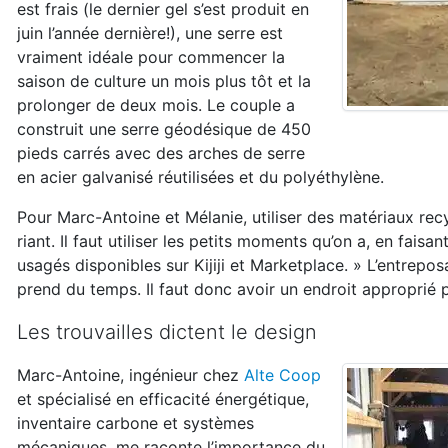
est frais (le dernier gel s’est produit en
juin l’année dernière!), une serre est
vraiment idéale pour commencer la
saison de culture un mois plus tôt et la
prolonger de deux mois. Le couple a
construit une serre géodésique de 450
pieds carrés avec des arches de serre
en acier galvanisé réutilisées et du polyéthylène.
Pour Marc-Antoine et Mélanie, utiliser des matériaux rec
riant. Il faut utiliser les petits moments qu’on a, en faisa
usagés disponibles sur Kijiji et Marketplace. » L’entrep
prend du temps. Il faut donc avoir un endroit approprié p
Les trouvailles dictent le design
Marc-Antoine, ingénieur chez
Alte Coop
et spécialisé en efficacité énergétique,
inventaire carbone et systèmes
mécaniques, me raconte l’importance du