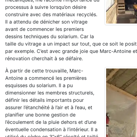
processus à suivre lorsqu’on désire
construire avec des matériaux recyclés.
Il a attendu de dénicher son vitrage
avant de commencer les premiers
dessins techniques du solarium. Car la
taille du vitrage a un impact sur tout, que ce soit le p
par exemple. C’est avec grande joie que Marc-Antoine et
rénovation cherchait à se défaire.
À partir de cette trouvaille, Marc-
Antoine a commencé les premières
esquisses du solarium. Il a pu
dimensionner les membres structurels,
définir les détails importants pour
assurer l’étanchéité à l’air et à l’eau, et
planifier une bonne gestion de
l’écoulement de la pluie dehors et d’une
éventuelle condensation à l’intérieur. Il a
utilisé du cèdre en 3’’x6’’ récolté et taillé