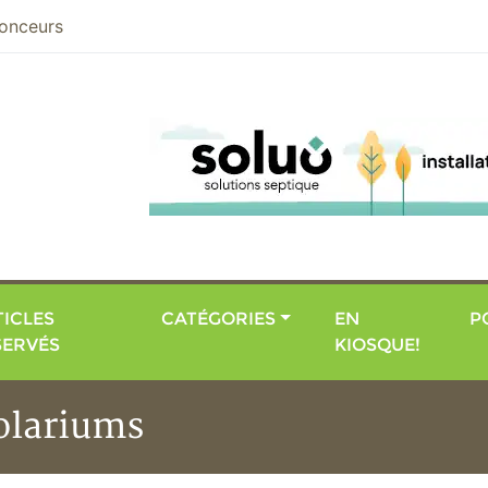
nier
onceurs
ICLES
CATÉGORIES
EN
P
SERVÉS
KIOSQUE!
solariums