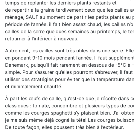
temps de replanter les derniers plants restants et
de repartir à la graine tardivement ceux que les cailles a
ménage, SAUF au moment de partir les petits plants au pr
période de l’année, il fait bien assez chaud, les cailles n’
cailles de la serre quelques semaines au printemps, le t
retourner à l’intérieur à nouveau.
Autrement, les cailles sont très utiles dans une serre. Ell
en pondant 9-10 mois pendant l’année. Il faut supplément
Danemark, puisqu’il fait rarement en dessous de -5°C à -
simple. Pour s’assurer qu’elles pourront s’abreuver, il fau
utiliser des stratégies pour éviter que la température d
et minimalement chauffé.
À part les œufs de caille, qu’est-ce que je récolte dans c
classiques : tomate, concombre et plusieurs types de cou
comme les courges spaghetti s’y plaisent bien. J’ai obte
je me suis même déjà cogné la tête! Les courges buisso
De toute façon, elles poussent très bien à l’extérieur.