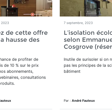
, 2023
7 septembre, 2023
ez de cette offre
L’isolation éco
la hausse des
selon Emmanue
Cosgrove (réser
hance de profiter de
Inutile de surisoler si on 
is de 10 % sur le prix
pas les principes de la s
nos abonnements,
bâtiment
webinaires, consultations
produits.
Fauteux
Par :
André Fauteux