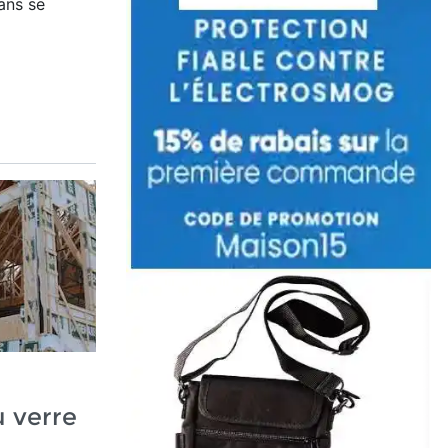
ans se
 verre