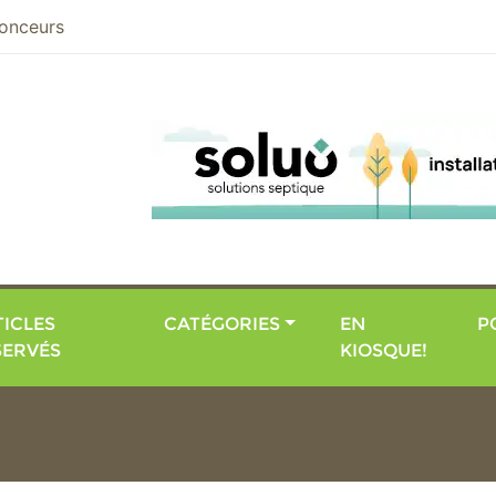
nier
onceurs
ICLES
CATÉGORIES
EN
P
SERVÉS
KIOSQUE!