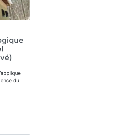
logique
l
vé)
n’applique
cience du