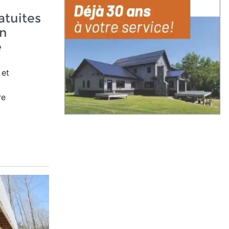
atuites
on
e
 et
re