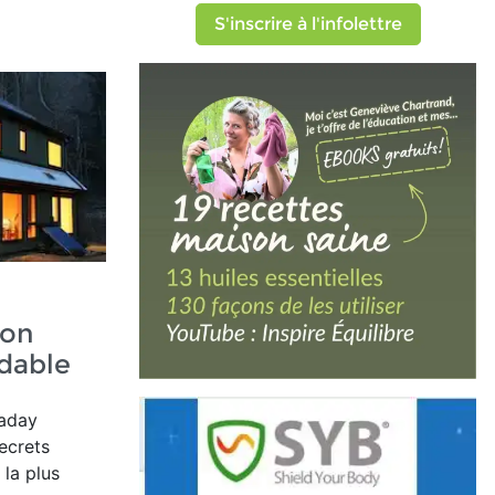
S'inscrire à l'infolettre
son
dable
laday
ecrets
 la plus