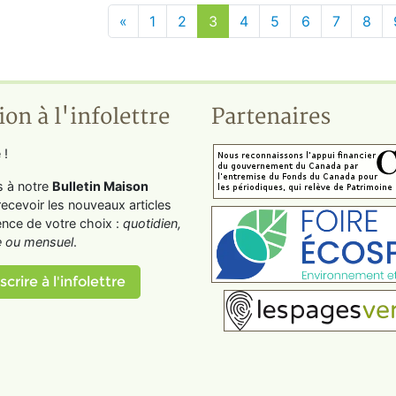
«
1
2
3
4
5
6
7
8
ion à l'infolettre
Partenaires
 !
s à notre
Bulletin Maison
recevoir les nouveaux articles
ence de votre choix :
quotidien,
 ou mensuel
.
scrire à l'infolettre