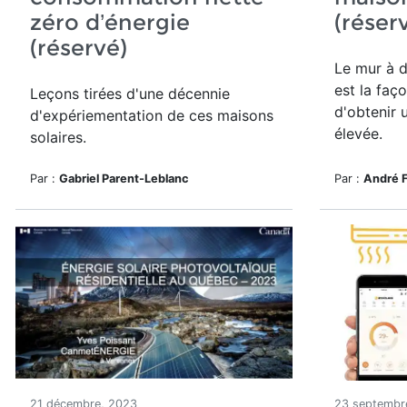
zéro d’énergie
(réser
(réservé)
Le mur à d
est la faç
Leçons tirées d'une décennie
d'obtenir 
d'expériementation de ces maisons
élevée.
solaires.
Par :
Gabriel Parent-Leblanc
Par :
André 
21 décembre, 2023
23 septembr