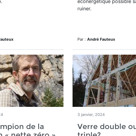
.
éconergétique possible s
ruiner.
Fauteux
Par :
André Fauteux
24
3 janvier, 2024
mpion de la
Verre double ou
 « nette zéro »
triple?