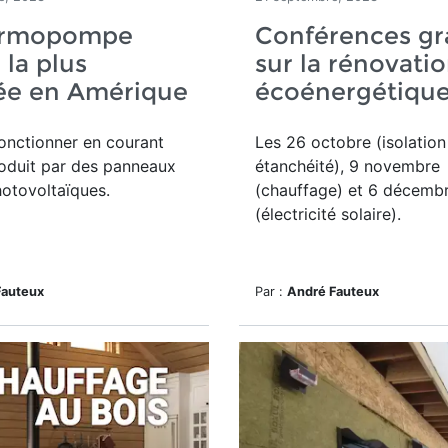
ermopompe
Conférences gr
 la plus
sur la rénovati
iée en Amérique
écoénergétiqu
fonctionner en courant
Les 26 octobre (isolation
oduit par des
panneaux
étanchéité), 9 novembre
hotovoltaïques
.
(chauffage) et 6 décemb
(électricité solaire).
Fauteux
Par :
André Fauteux