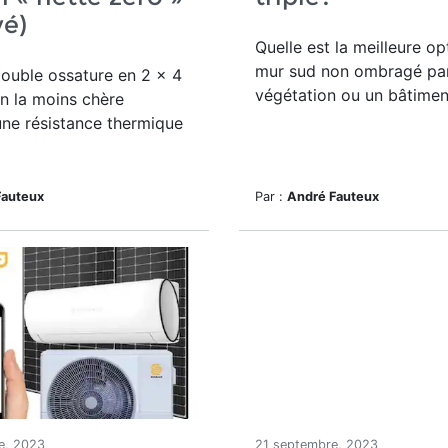
vé)
Quelle est la meilleure op
mur sud non ombragé par
ouble ossature en 2 x 4
végétation ou un bâtimen
on la moins chère
une résistance thermique
Fauteux
Par :
André Fauteux
e, 2023
21 septembre, 2023