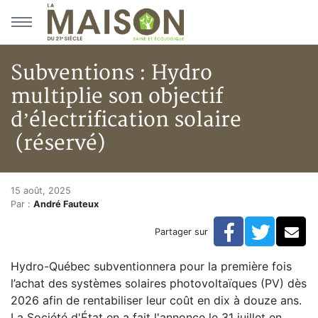
Aller au menu principal
Aller au contenu principal
Subventions : Hydro
multiplie son objectif
d’électrification solaire
(réservé)
Subventions : Hydro multiplie s
Accueil
15 août, 2025
Par :
André Fauteux
Articles
Actualités
Facebook
Twitte
Co
Partager sur
Subventions : Hydro multiplie son objectif d’électrific
Hydro-Québec subventionnera pour la première fois
l’achat des systèmes solaires photovoltaïques (PV) dès
2026 afin de rentabiliser leur coût en dix à douze ans.
La Société d'État en a fait l'annonce le 31 juillet en