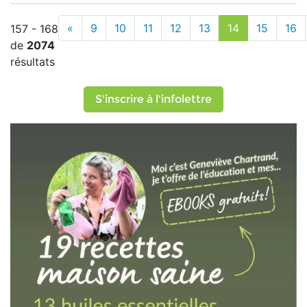
«
9
10
11
12
13
14
15
16
157 - 168
de
2074
résultats
S'inscrire à l'infolettre