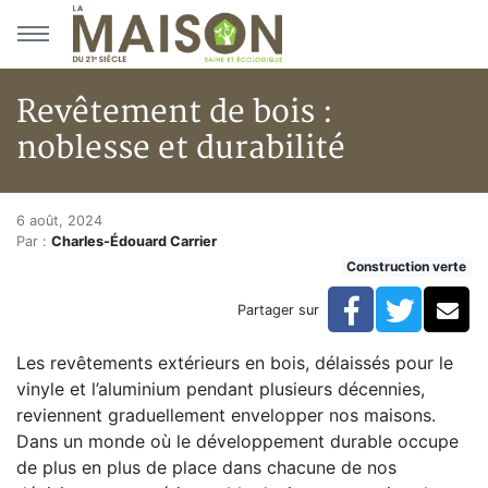
Aller au menu principal
Aller au contenu principal
Revêtement de bois :
noblesse et durabilité
Revêtement de bois : noblesse e
Accueil
6 août, 2024
Par :
Charles-Édouard Carrier
Articles
Construction verte
Construction verte
Enveloppe du bâtiment
Facebook
Twitte
Co
Partager sur
Revêtement de bois : noblesse et durabilité
Les revêtements extérieurs en bois, délaissés pour le
vinyle et l’aluminium pendant plusieurs décennies,
reviennent graduellement envelopper nos maisons.
Dans un monde où le développement durable occupe
de plus en plus de place dans chacune de nos