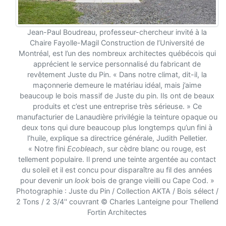
Jean-Paul Boudreau, professeur-chercheur invité à la
Chaire Fayolle-Magil Construction de l’Université de
Montréal, est l’un des nombreux architectes québécois qui
apprécient le service personnalisé du fabricant de
revêtement Juste du Pin. « Dans notre climat, dit-il, la
maçonnerie demeure le matériau idéal, mais j’aime
beaucoup le bois massif de Juste du pin. Ils ont de beaux
produits et c’est une entreprise très sérieuse. » Ce
manufacturier de Lanaudière privilégie la teinture opaque ou
deux tons qui dure beaucoup plus longtemps qu’un fini à
l’huile, explique sa directrice générale, Judith Pelletier.
« Notre fini
Ecobleach
, sur cèdre blanc ou rouge, est
tellement populaire. Il prend une teinte argentée au contact
du soleil et il est concu pour disparaître au fil des années
pour devenir un
look
bois de grange vieilli ou Cape Cod. »
Photographie : Juste du Pin / Collection AKTA / Bois sélect /
2 Tons / 2 3/4'' couvrant © Charles Lanteigne pour Thellend
Fortin Architectes