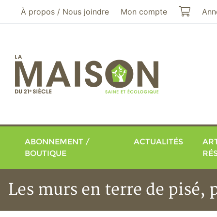
Aller au menu principal
Aller au contenu principal
Mon pa
À propos / Nous joindre
Mon compte
Ann
ABONNEMENT /
ACTUALITÉS
ART
BOUTIQUE
RÉ
Les murs en terre de pisé, 