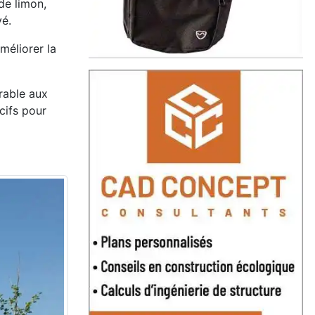
de limon,
vé.
améliorer la
rable aux
cifs pour