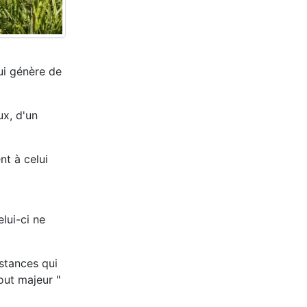
ui génère de
ux, d'un
nt à celui
lui-ci ne
bstances qui
out majeur "