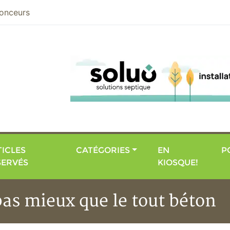
nier
onceurs
ICLES
CATÉGORIES
EN
P
SERVÉS
KIOSQUE!
pas mieux que le tout béton