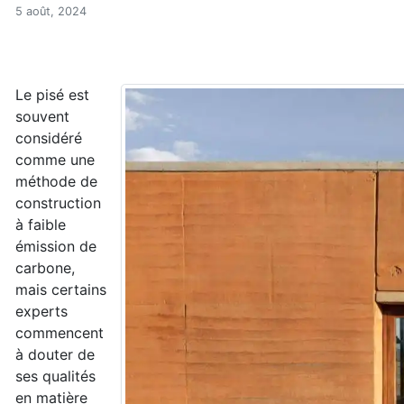
Les murs en terre de pisé, 
Accueil
5 août, 2024
Articles
Bioconstruction
Les murs en terre de pisé, pas mieux que le tout béto
Le pisé est
souvent
considéré
comme une
méthode de
construction
à faible
émission de
carbone,
mais certains
experts
commencent
à douter de
ses qualités
en matière