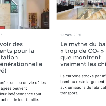
26
19 mars, 2026
voir des
Le mythe du b
nts pour la
« trop de CO₂ » 
tation
que montrent
énérationnelle
vraiment les chi
vé)
Le carbone stocké par m³
bambou reste largement 
créer un lieu de vie où les
aux émissions de fabricat
 âgées peuvent
transport.
leur indépendance tout
roches de leur famille.