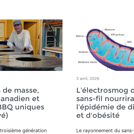
3 avril, 2026
 de masse,
L’électrosmog 
canadien et
sans-fil nourrira
 BBQ uniques
l’épidémie de d
vé)
et d'obésité
troisième génération
Le rayonnement du sans-f