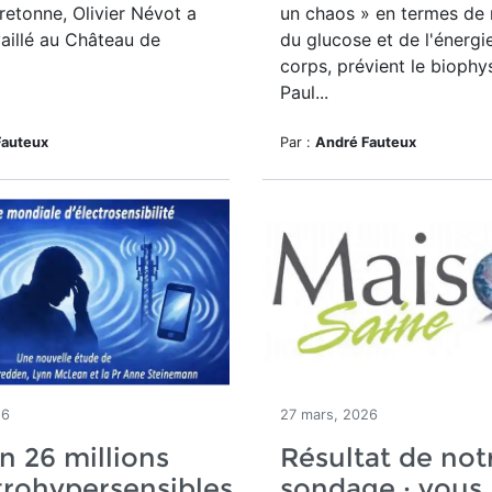
bretonne, Olivier Névot a
un chaos » en termes de 
aillé au Château de
du glucose et de l'énergi
corps, prévient le biophy
Paul...
Fauteux
Par :
André Fauteux
26
27 mars, 2026
n 26 millions
Résultat de not
trohypersensibles
sondage : vous