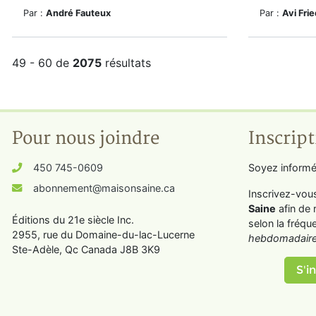
Par :
André Fauteux
Par :
Avi Fri
49 - 60 de
2075
résultats
Pour nous joindre
Inscript
450 745-0609
Soyez informé
abonnement@maisonsaine.ca
Inscrivez-vou
Saine
afin de 
Éditions du 21e siècle Inc.
selon la fréqu
2955, rue du Domaine-du-lac-Lucerne
hebdomadaire
Ste-Adèle, Qc Canada J8B 3K9
S'in