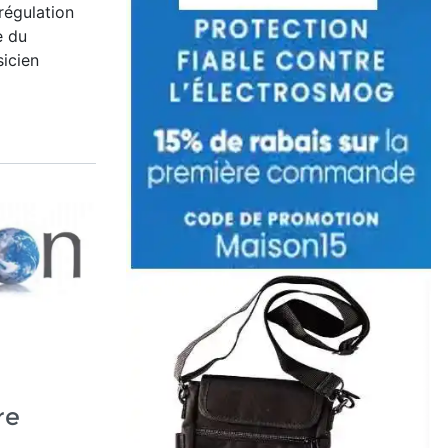
régulation
e du
sicien
re