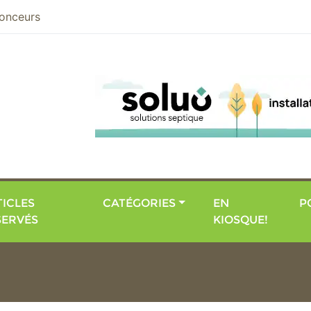
nier
onceurs
ICLES
CATÉGORIES
EN
P
SERVÉS
KIOSQUE!