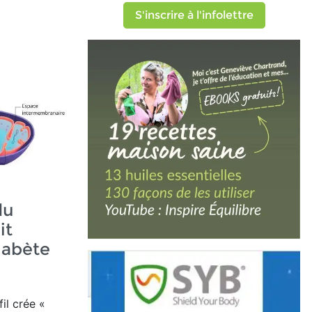
S'inscrire à l'infolettre
du
it
iabète
il crée
«