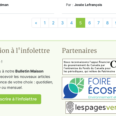
edman
Par :
Josée Lefrançois
«
1
2
3
4
5
6
7
8
ion à l'infolettre
Partenaires
 !
s à notre
Bulletin Maison
recevoir les nouveaux articles
ence de votre choix :
quotidien,
 ou mensuel
.
scrire à l'infolettre