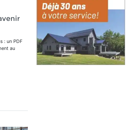
'avenir
s : un PDF
ment au