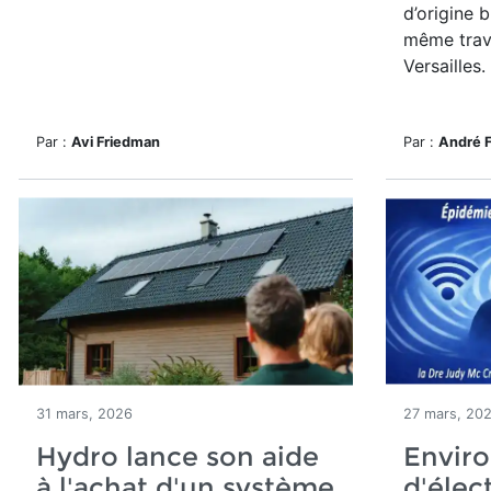
d’origine 
même trav
Versailles.
Par :
Avi Friedman
Par :
André 
31 mars, 2026
27 mars, 20
Hydro lance son aide
Enviro
à l'achat d'un système
d'élec