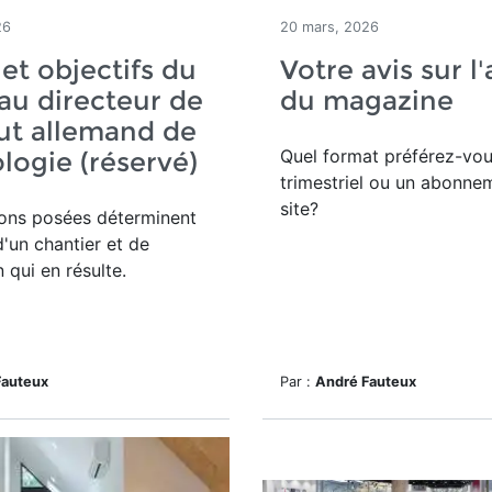
26
20 mars, 2026
 et objectifs du
Votre avis sur l
u directeur de
du magazine
itut allemand de
Quel format préférez-vou
logie (réservé)
trimestriel ou un abonne
site?
ions posées déterminent
d'un chantier et de
n qui en résulte.
Fauteux
Par :
André Fauteux