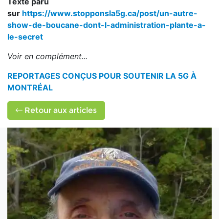
Texte paru
sur
https://www.stopponsla5g.ca/post/un-autre-
show-de-boucane-dont-l-administration-plante-a-
le-secret
Voir en complément...
REPORTAGES CONÇUS POUR SOUTENIR LA 5G À
MONTRÉAL
Retour aux articles