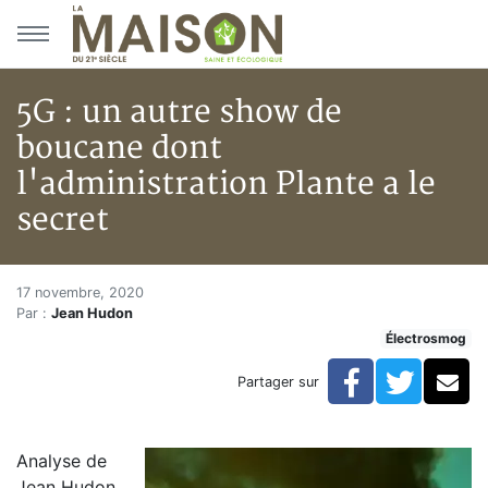
Aller au menu principal
Aller au contenu principal
5G : un autre show de
boucane dont
l'administration Plante a le
secret
5G : un autre show de boucane 
Accueil
17 novembre, 2020
Par :
Jean Hudon
Articles
Électrosmog
Électrosmog
5G : un autre show de boucane dont l'administration P
Facebook
Twitte
Co
Partager sur
Analyse de
Jean Hudon