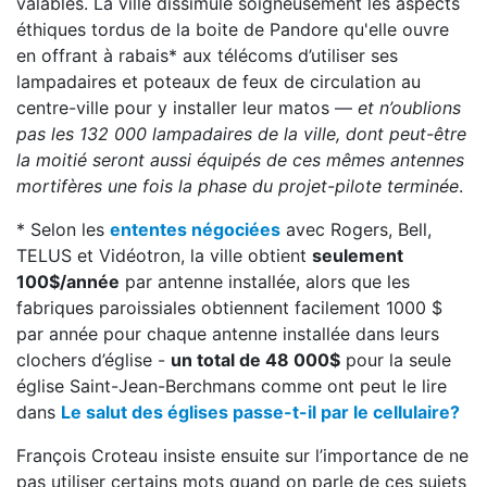
valables. La ville dissimule soigneusement les aspects
éthiques tordus de la boite de Pandore qu'elle ouvre
en offrant à rabais* aux télécoms d’utiliser ses
lampadaires et poteaux de feux de circulation au
centre-ville pour y installer leur matos —
et n’oublions
pas les 132 000 lampadaires de la ville, dont peut-être
la moitié seront aussi équipés de ces mêmes antennes
mortifères une fois la phase du projet-pilote terminée
.
* Selon les
ententes négociées
avec Rogers, Bell,
TELUS et Vidéotron, la ville obtient
seulement
100$/année
par antenne installée, alors que les
fabriques paroissiales obtiennent facilement 1000 $
par année pour chaque antenne installée dans leurs
clochers d’église -
un total de 48 000$
pour la seule
église Saint-Jean-Berchmans comme ont peut le lire
dans
Le salut des églises passe-t-il par le cellulaire?
François Croteau insiste ensuite sur l’importance de ne
pas utiliser certains mots quand on parle de ces sujets