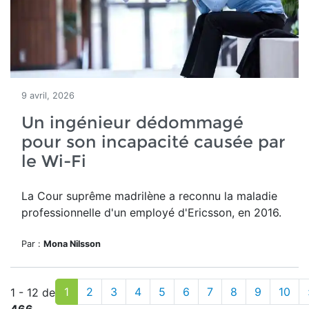
9 avril, 2026
Un ingénieur dédommagé
pour son incapacité causée par
le Wi-Fi
La Cour suprême madrilène a reconnu la maladie
professionnelle d'un employé d'Ericsson, en 2016.
Par :
Mona Nilsson
1
2
3
4
5
6
7
8
9
10
1 - 12 de