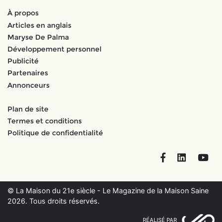
À propos
Articles en anglais
Maryse De Palma
Développement personnel
Publicité
Partenaires
Annonceurs
Plan de site
Termes et conditions
Politique de confidentialité
Facebook
LinkedIn
You
© La Maison du 21e siècle - Le Magazine de la Maison Saine
2026. Tous droits réservés.
RÉALISÉ PAR