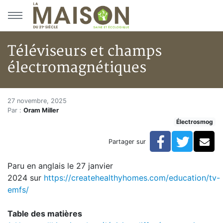
Aller au menu principal
Aller au contenu principal
Téléviseurs et champs
électromagnétiques
Téléviseurs et champs électro
Accueil
27 novembre, 2025
Par :
Oram Miller
Articles
Électrosmog
Électrosmog
Téléviseurs et champs électromagnétiques
Facebook
Twitte
Co
Partager sur
Paru en anglais le
27 janvier
2024
sur
https://createhealthyhomes.com/education/tv-
emfs/
Table des matières