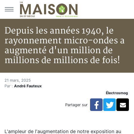
Aller au menu principal
Aller au contenu principal
Depuis les années 1940, le
rayonnement micro-ondes a
augmenté d'un million de
millions de millions de fois!
Depuis les années 1940, le ray
Accueil
21 mars, 2025
Par :
André Fauteux
Articles
Électrosmog
Électrosmog
Depuis les années 1940, le rayonnement micro-ondes a 
Facebook
Twitte
Co
Partager sur
L'ampleur de l'augmentation de notre exposition au