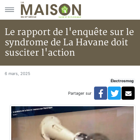
Aller au menu principal
Aller au contenu principal
Le rapport de l'enquête sur le
syndrome de La Havane doit
susciter l'action
Le rapport de l'enquête sur le
Accueil
6 mars, 2025
Électrosmog
Articles
Électrosmog
Facebook
Twitte
Co
Partager sur
Le rapport de l'enquête sur le syndrome de La Havane 