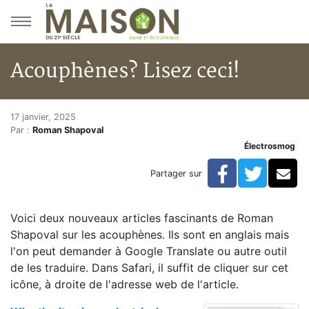
Aller au menu principal
Aller au contenu principal
Acouphènes? Lisez ceci!
Acouphènes? Lisez ceci!
Accueil
17 janvier, 2025
Par :
Roman Shapoval
Articles
Électrosmog
Électrosmog
Acouphènes? Lisez ceci!
Facebook
Twitte
Co
Partager sur
Voici deux nouveaux articles fascinants de Roman
Shapoval sur les acouphènes. Ils sont en anglais mais
l'on peut demander à Google Translate ou autre outil
de les traduire. Dans Safari, il suffit de cliquer sur cet
icône, à droite de l'adresse web de l'article.